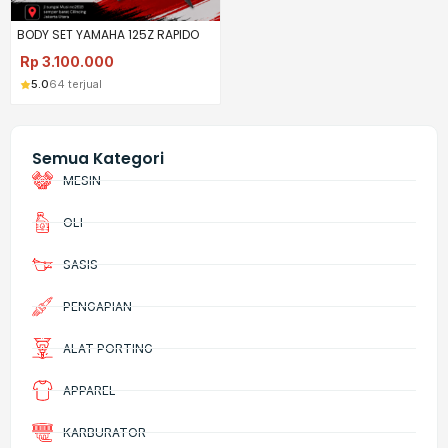
BODY SET YAMAHA 125Z RAPIDO
Rp
3.100.000
5.0
64 terjual
Semua Kategori
MESIN
OLI
SASIS
PENGAPIAN
ALAT PORTING
APPAREL
KARBURATOR