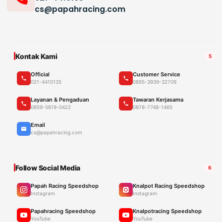
cs@papahracing.com
Kontak Kami
5
Official
Customer Service
021-4410135
0895-3939-32709
Layanan & Pengaduan
Tawaran Kerjasama
0859-5619-0422
0878-7748-1465
Email
cs@papahracing.com
Follow Social Media
6
Papah Racing Speedshop
Knalpot Racing Speedshop
Instagram
Instagram
Papahracing Speedshop
Knalpotracing Speedshop
YouTube
YouTube