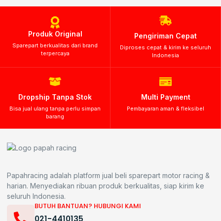
Produk Original
Pengiriman Cepat
Sparepart berkualitas dari brand
Diproses cepat & kirim ke seluruh
terpercaya
Indonesia
Dropship Tanpa Stok
Multi Payment
Bisa jual ulang tanpa perlu simpan
Pembayaran aman & fleksibel
barang
Papahracing adalah platform jual beli sparepart motor racing &
harian. Menyediakan ribuan produk berkualitas, siap kirim ke
seluruh Indonesia.
BUTUH BANTUAN? HUBUNGI KAMI
021-4410135