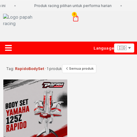
ini
Produk racing pilihan untuk performa harian
0
Language
About Us
Contact Us
Lacak Paket
Tag:
RapidoBodySet
· 1 produk
Semua produk