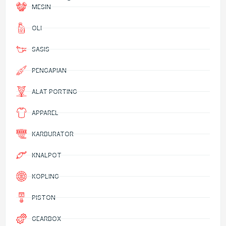
MESIN
OLI
SASIS
PENGAPIAN
ALAT PORTING
APPAREL
KARBURATOR
KNALPOT
KOPLING
PISTON
GEARBOX