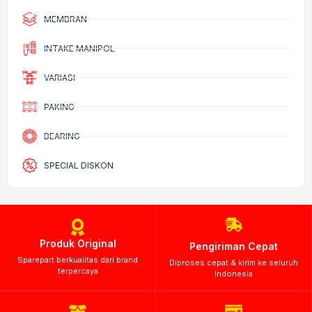
MEMBRAN
INTAKE MANIPOL
VARIASI
PAKING
BEARING
SPECIAL DISKON
Produk Original
Pengiriman Cepat
Sparepart berkualitas dari brand
Diproses cepat & kirim ke seluruh
terpercaya
Indonesia