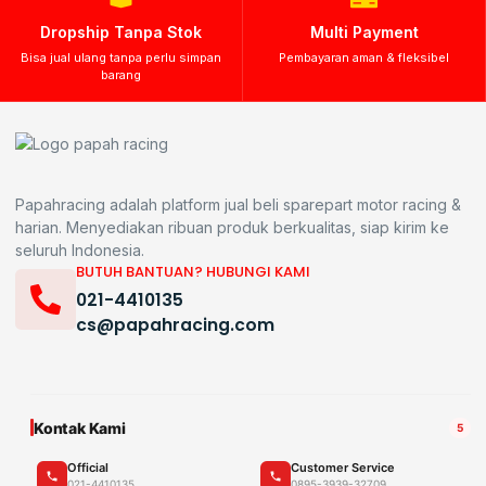
Dropship Tanpa Stok
Multi Payment
Bisa jual ulang tanpa perlu simpan
Pembayaran aman & fleksibel
barang
Papahracing adalah platform jual beli sparepart motor racing &
harian. Menyediakan ribuan produk berkualitas, siap kirim ke
seluruh Indonesia.
BUTUH BANTUAN? HUBUNGI KAMI
021-4410135
cs@papahracing.com
Kontak Kami
5
Official
Customer Service
021-4410135
0895-3939-32709