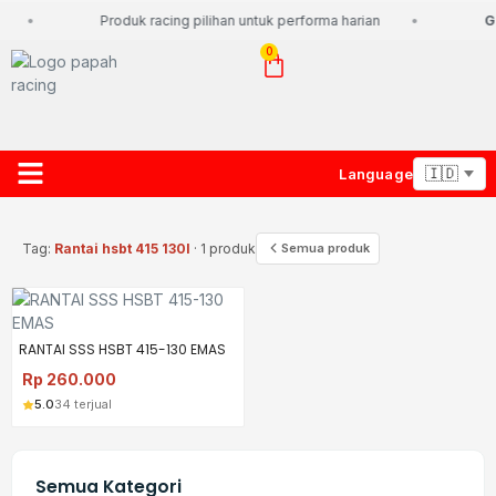
Produk racing pilihan untuk performa harian
Gr
0
Language
About Us
Contact Us
Lacak Paket
Tag:
Rantai hsbt 415 130l
· 1 produk
Semua produk
RANTAI SSS HSBT 415-130 EMAS
Rp
260.000
5.0
34 terjual
Semua Kategori