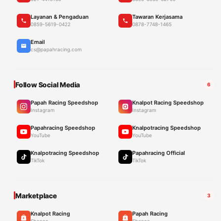
Layanan & Pengaduan
Tawaran Kerjasama
0859-5619-0422
0878-7748-1465
Email
cs@papahracing.com
Follow Social Media
6
Papah Racing Speedshop
Knalpot Racing Speedshop
Instagram
Instagram
Papahracing Speedshop
Knalpotracing Speedshop
YouTube
YouTube
Knalpotracing Speedshop
Papahracing Official
TikTok
TikTok
Marketplace
3
Knalpot Racing
Papah Racing
Shopee
Shopee