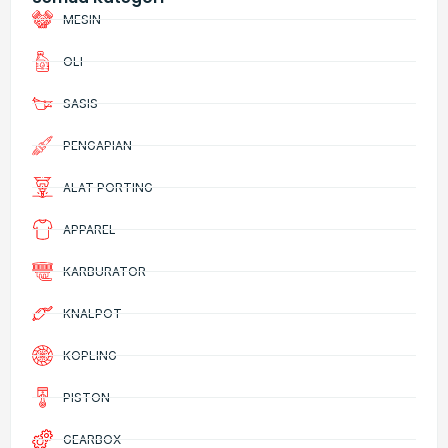
MESIN
OLI
SASIS
PENGAPIAN
ALAT PORTING
APPAREL
KARBURATOR
KNALPOT
KOPLING
PISTON
GEARBOX