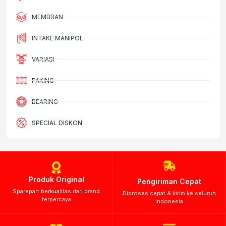
MEMBRAN
INTAKE MANIPOL
VARIASI
PAKING
BEARING
SPECIAL DISKON
Produk Original
Pengiriman Cepat
Sparepart berkualitas dari brand
Diproses cepat & kirim ke seluruh
terpercaya
Indonesia