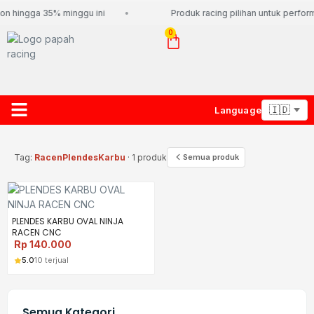
on hingga 35% minggu ini
Produk racing pilihan untuk perform
0
Language
About Us
Contact Us
Lacak Paket
Tag:
RacenPlendesKarbu
· 1 produk
Semua produk
PLENDES KARBU OVAL NINJA
RACEN CNC
Rp
140.000
5.0
10 terjual
Semua Kategori