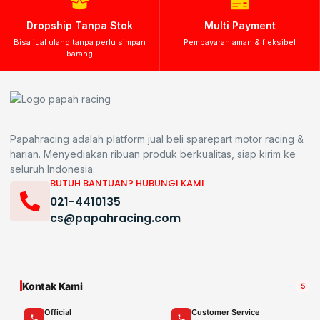
Dropship Tanpa Stok
Multi Payment
Bisa jual ulang tanpa perlu simpan
Pembayaran aman & fleksibel
barang
Papahracing adalah platform jual beli sparepart motor racing &
harian. Menyediakan ribuan produk berkualitas, siap kirim ke
seluruh Indonesia.
BUTUH BANTUAN? HUBUNGI KAMI
021-4410135
cs@papahracing.com
Kontak Kami
5
Official
Customer Service