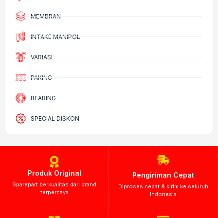
MEMBRAN
INTAKE MANIPOL
VARIASI
PAKING
BEARING
SPECIAL DISKON
Produk Original
Pengiriman Cepat
Sparepart berkualitas dari brand
Diproses cepat & kirim ke seluruh
terpercaya
Indonesia