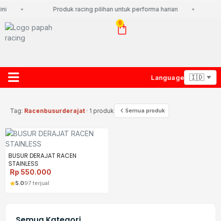
ni
Produk racing pilihan untuk performa harian
0
Language
About Us
Contact Us
Lacak Paket
Tag:
Racenbusurderajat
· 1 produk
Semua produk
BUSUR DERAJAT RACEN
STAINLESS
Rp
550.000
5.0
97 terjual
Semua Kategori