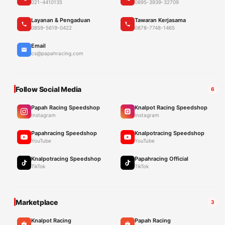
021-4410135
0895-3939-32709
Layanan & Pengaduan
Tawaran Kerjasama
0859-5619-0422
0878-7748-1465
Email
cs@papahracing.com
Follow Social Media
6
Papah Racing Speedshop
Knalpot Racing Speedshop
Instagram
Instagram
Papahracing Speedshop
Knalpotracing Speedshop
YouTube
YouTube
Knalpotracing Speedshop
Papahracing Official
TikTok
TikTok
Marketplace
3
Knalpot Racing
Papah Racing