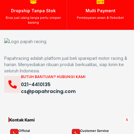
Dropship Tanpa Stok
Multi Payment
Bisa jual ulang tanpa perlu simpan
Pembayaran aman & fleksibel
barang
Papahracing adalah platform jual beli sparepart motor racing &
harian. Menyediakan ribuan produk berkualitas, siap kirim ke
seluruh Indonesia.
BUTUH BANTUAN? HUBUNGI KAMI
021-4410135
cs@papahracing.com
Kontak Kami
5
Official
Customer Service