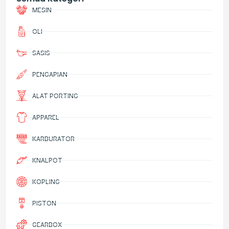
MESIN
OLI
SASIS
PENGAPIAN
ALAT PORTING
APPAREL
KARBURATOR
KNALPOT
KOPLING
PISTON
GEARBOX