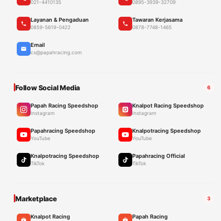
021-4410135
0895-3939-32709
Layanan & Pengaduan
Tawaran Kerjasama
0859-5619-0422
0878-7748-1465
Email
cs@papahracing.com
Follow Social Media
6
Papah Racing Speedshop
Knalpot Racing Speedshop
Instagram
Instagram
Papahracing Speedshop
Knalpotracing Speedshop
YouTube
YouTube
Knalpotracing Speedshop
Papahracing Official
TikTok
TikTok
Marketplace
3
Knalpot Racing
Papah Racing