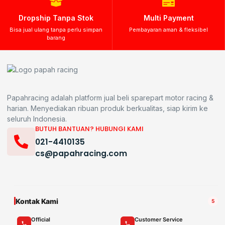
Dropship Tanpa Stok
Multi Payment
Bisa jual ulang tanpa perlu simpan
Pembayaran aman & fleksibel
barang
Papahracing adalah platform jual beli sparepart motor racing &
harian. Menyediakan ribuan produk berkualitas, siap kirim ke
seluruh Indonesia.
BUTUH BANTUAN? HUBUNGI KAMI
021-4410135
cs@papahracing.com
Kontak Kami
5
Official
Customer Service