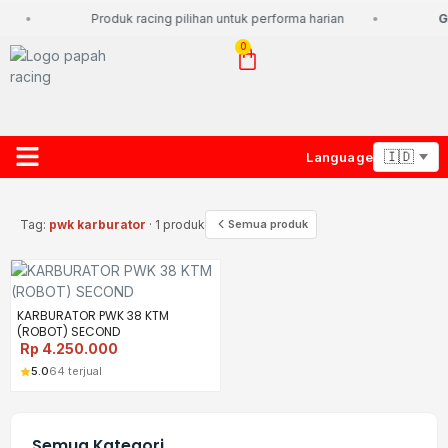
Produk racing pilihan untuk performa harian
Gr
0
Language
About Us
Contact Us
Lacak Paket
Tag:
pwk karburator
· 1 produk
Semua produk
KARBURATOR PWK 38 KTM
(ROBOT) SECOND
Rp
4.250.000
5.0
64 terjual
Semua Kategori