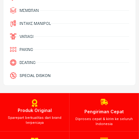
MEMBRAN
INTAKE MANIPOL
VARIASI
PAKING
BEARING
SPECIAL DISKON
Produk Original
Pengiriman Cepat
Sparepart berkualitas dari brand
Diproses cepat & kirim ke seluruh
terpercaya
Indonesia