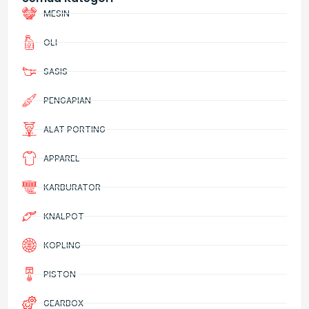
MESIN
OLI
SASIS
PENGAPIAN
ALAT PORTING
APPAREL
KARBURATOR
KNALPOT
KOPLING
PISTON
GEARBOX