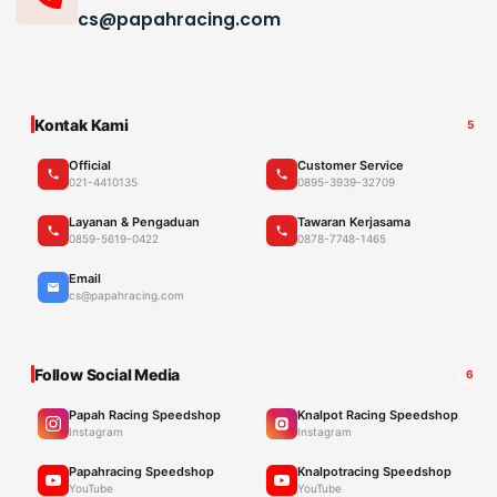
cs@papahracing.com
Kontak Kami
5
Official
Customer Service
021-4410135
0895-3939-32709
Layanan & Pengaduan
Tawaran Kerjasama
0859-5619-0422
0878-7748-1465
Email
cs@papahracing.com
Follow Social Media
6
Papah Racing Speedshop
Knalpot Racing Speedshop
Instagram
Instagram
Papahracing Speedshop
Knalpotracing Speedshop
YouTube
YouTube