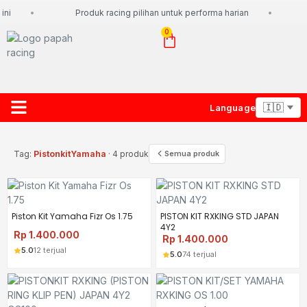
ni
Produk racing pilihan untuk performa harian
0
Language
About Us
Contact Us
Lacak Paket
Tag:
PistonkitYamaha
· 4 produk
Semua produk
Piston Kit Yamaha Fizr Os 1.75
PISTON KIT RXKING STD JAPAN
4Y2
Rp
1.400.000
Rp
1.400.000
5.0
12 terjual
5.0
74 terjual