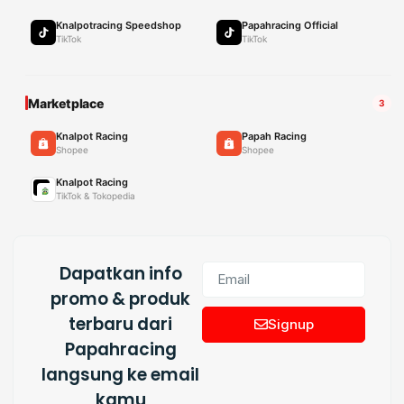
Knalpotracing Speedshop
Papahracing Official
TikTok
TikTok
Marketplace
3
Knalpot Racing
Papah Racing
Shopee
Shopee
Knalpot Racing
TikTok & Tokopedia
Dapatkan info
promo & produk
terbaru dari
Signup
Papahracing
langsung ke email
kamu