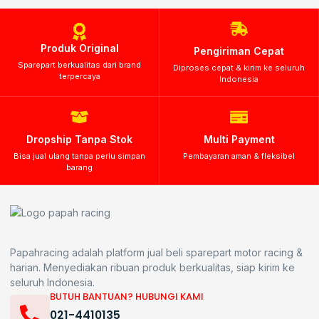
Produk Original
Pengiriman Cepat
Sparepart berkualitas dari brand
Diproses cepat & kirim ke seluruh
terpercaya
Indonesia
Dropship Tanpa Stok
Multi Payment
Bisa jual ulang tanpa perlu simpan
Pembayaran aman & fleksibel
barang
Papahracing adalah platform jual beli sparepart motor racing &
harian. Menyediakan ribuan produk berkualitas, siap kirim ke
seluruh Indonesia.
BUTUH BANTUAN? HUBUNGI KAMI
021-4410135