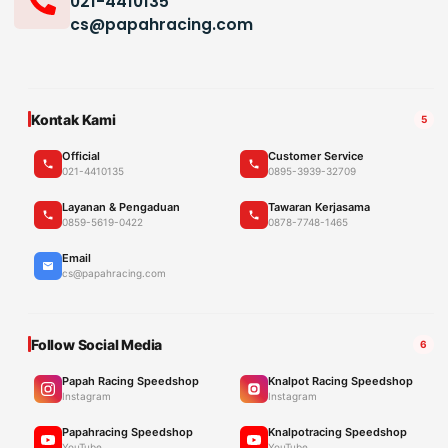
021-4410135
cs@papahracing.com
Kontak Kami
5
Official
Customer Service
021-4410135
0895-3939-32709
Layanan & Pengaduan
Tawaran Kerjasama
0859-5619-0422
0878-7748-1465
Email
cs@papahracing.com
Follow Social Media
6
Papah Racing Speedshop
Knalpot Racing Speedshop
Instagram
Instagram
Papahracing Speedshop
Knalpotracing Speedshop
YouTube
YouTube