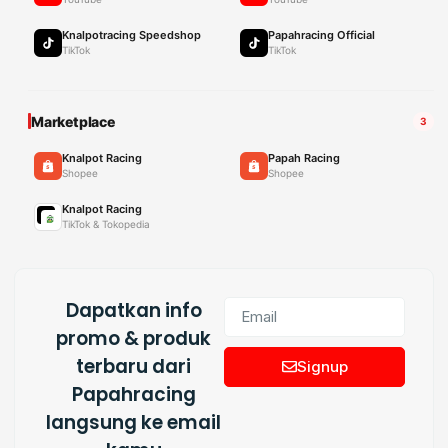
Knalpotracing Speedshop
Papahracing Official
TikTok
TikTok
Marketplace
3
Knalpot Racing
Papah Racing
Shopee
Shopee
Knalpot Racing
TikTok & Tokopedia
Dapatkan info
promo & produk
terbaru dari
Signup
Papahracing
langsung ke email