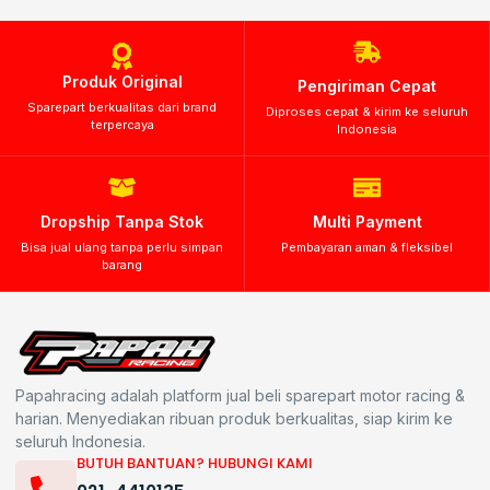
Produk Original
Pengiriman Cepat
Sparepart berkualitas dari brand
Diproses cepat & kirim ke seluruh
terpercaya
Indonesia
Dropship Tanpa Stok
Multi Payment
Bisa jual ulang tanpa perlu simpan
Pembayaran aman & fleksibel
barang
Papahracing adalah platform jual beli sparepart motor racing &
harian. Menyediakan ribuan produk berkualitas, siap kirim ke
seluruh Indonesia.
BUTUH BANTUAN? HUBUNGI KAMI