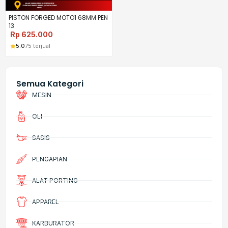
PISTON FORGED MOTO1 68MM PEN
13
Rp
625.000
5.0
75 terjual
Semua Kategori
MESIN
OLI
SASIS
PENGAPIAN
ALAT PORTING
APPAREL
KARBURATOR