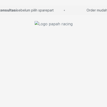
sultasi
sebelum pilih sparepart
Order mudah, la