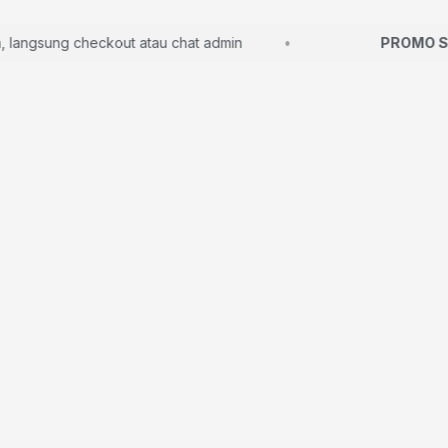
ngsung checkout atau chat admin
PROMO SPA