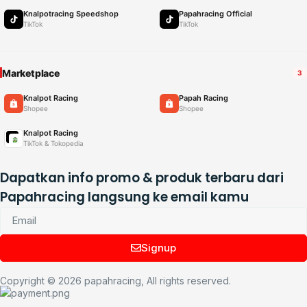
Knalpotracing Speedshop
Papahracing Official
TikTok
TikTok
Marketplace
3
Knalpot Racing
Papah Racing
Shopee
Shopee
Knalpot Racing
TikTok & Tokopedia
Dapatkan info promo & produk terbaru dari
Papahracing langsung ke email kamu
Signup
Copyright © 2026 papahracing, All rights reserved.