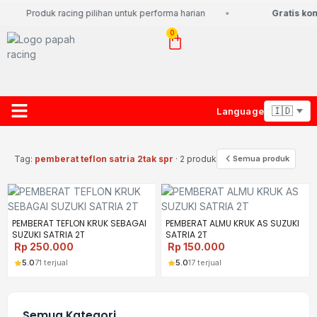
Produk racing pilihan untuk performa harian
Gratis kon
0
Language
About Us
Contact Us
Lacak Paket
Tag:
pemberat teflon satria 2tak spr
· 2 produk
Semua produk
PEMBERAT TEFLON KRUK SEBAGAI
PEMBERAT ALMU KRUK AS SUZUKI
SUZUKI SATRIA 2T
SATRIA 2T
Rp
250.000
Rp
150.000
5.0
71 terjual
5.0
17 terjual
Semua Kategori