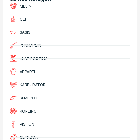
MESIN
OLI
SASIS
PENGAPIAN
ALAT PORTING
APPAREL
KARBURATOR
KNALPOT
KOPLING
PISTON
GEARBOX