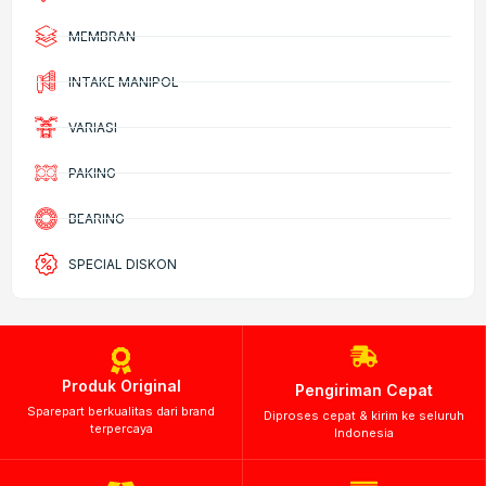
MEMBRAN
INTAKE MANIPOL
VARIASI
PAKING
BEARING
SPECIAL DISKON
Produk Original
Pengiriman Cepat
Sparepart berkualitas dari brand
Diproses cepat & kirim ke seluruh
terpercaya
Indonesia