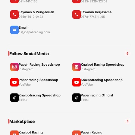
021-4410135
0895-3939-32709
Layanan & Pengaduan
Tawaran Kerjasama
0859-5619-0422
0878-7748-1465
Email
cs@papahracing.com
Follow Social Media
6
Papah Racing Speedshop
Knalpot Racing Speedshop
Instagram
Instagram
Papahracing Speedshop
Knalpotracing Speedshop
YouTube
YouTube
Knalpotracing Speedshop
Papahracing Official
TikTok
TikTok
Marketplace
3
Knalpot Racing
Papah Racing