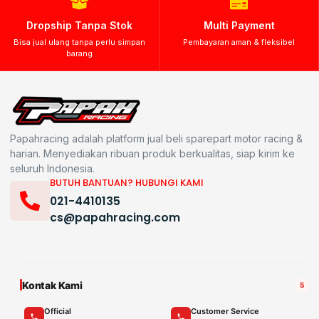
Dropship Tanpa Stok
Multi Payment
Bisa jual ulang tanpa perlu simpan
Pembayaran aman & fleksibel
barang
Papahracing adalah platform jual beli sparepart motor racing &
harian. Menyediakan ribuan produk berkualitas, siap kirim ke
seluruh Indonesia.
BUTUH BANTUAN? HUBUNGI KAMI
021-4410135
cs@papahracing.com
Kontak Kami
5
Official
Customer Service