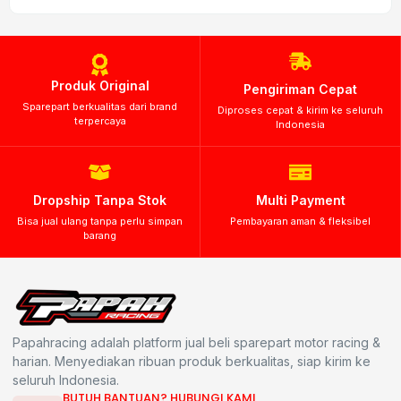
Produk Original
Pengiriman Cepat
Sparepart berkualitas dari brand
Diproses cepat & kirim ke seluruh
terpercaya
Indonesia
Dropship Tanpa Stok
Multi Payment
Bisa jual ulang tanpa perlu simpan
Pembayaran aman & fleksibel
barang
Papahracing adalah platform jual beli sparepart motor racing &
harian. Menyediakan ribuan produk berkualitas, siap kirim ke
seluruh Indonesia.
BUTUH BANTUAN? HUBUNGI KAMI