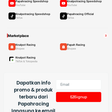
Papahracing Speedshop
Knalpotracing Speedshop
YouTube
YouTube
Knalpotracing Speedshop
Papahracing Official
TikTok
TikTok
Marketplace
3
Knalpot Racing
Papah Racing
Shopee
Shopee
Knalpot Racing
TikTok & Tokopedia
Dapatkan info
promo & produk
terbaru dari
Signup
Papahracing
langsung ke email