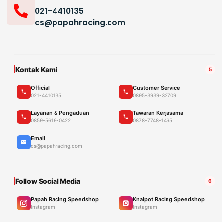
021-4410135
cs@papahracing.com
Kontak Kami
5
Official
Customer Service
021-4410135
0895-3939-32709
Layanan & Pengaduan
Tawaran Kerjasama
0859-5619-0422
0878-7748-1465
Email
cs@papahracing.com
Follow Social Media
6
Papah Racing Speedshop
Knalpot Racing Speedshop
Instagram
Instagram