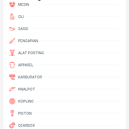
MESIN
OLI
SASIS
PENGAPIAN
ALAT PORTING
APPAREL
KARBURATOR
KNALPOT
KOPLING
PISTON
GEARBOX