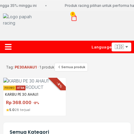
ngga 35% minggu ini
Produk racing pilihan untuk performa har
0
Language
About Us
Contact Us
Lacak Paket
Tag:
PE30AHAU1
· 1 produk
Semua produk
-8%
PROMO
XTRA
KARBU PE 30 AHAU1
Rp
368.000
-8%
5.0
28 terjual
Semua Kategori