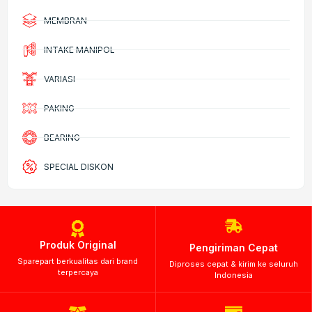
MEMBRAN
INTAKE MANIPOL
VARIASI
PAKING
BEARING
SPECIAL DISKON
Produk Original
Pengiriman Cepat
Sparepart berkualitas dari brand
Diproses cepat & kirim ke seluruh
terpercaya
Indonesia