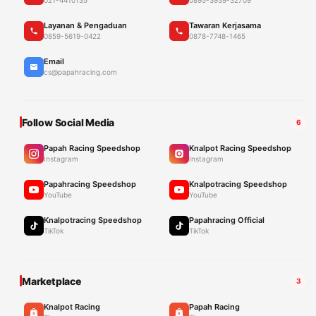
Layanan & Pengaduan
Tawaran Kerjasama
0859-5619-0422
0878-7748-1465
Email
cs@papahracing.com
Follow Social Media
6
Papah Racing Speedshop
Knalpot Racing Speedshop
Instagram
Instagram
Papahracing Speedshop
Knalpotracing Speedshop
YouTube
YouTube
Knalpotracing Speedshop
Papahracing Official
TikTok
TikTok
Marketplace
3
Knalpot Racing
Papah Racing