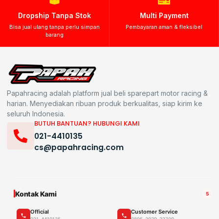
Dropship Tanpa Stok
Multi Payment
Bisa jual ulang tanpa perlu simpan
Pembayaran aman & fleksibel
barang
Papahracing adalah platform jual beli sparepart motor racing &
harian. Menyediakan ribuan produk berkualitas, siap kirim ke
seluruh Indonesia.
BUTUH BANTUAN? HUBUNGI KAMI
021-4410135
cs@papahracing.com
Kontak Kami
5
Official
Customer Service
021-4410135
0895-3939-32709