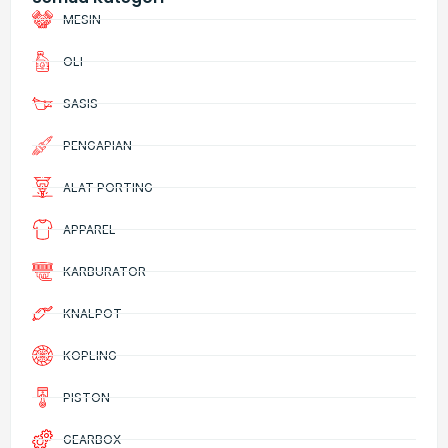
MESIN
OLI
SASIS
PENGAPIAN
ALAT PORTING
APPAREL
KARBURATOR
KNALPOT
KOPLING
PISTON
GEARBOX