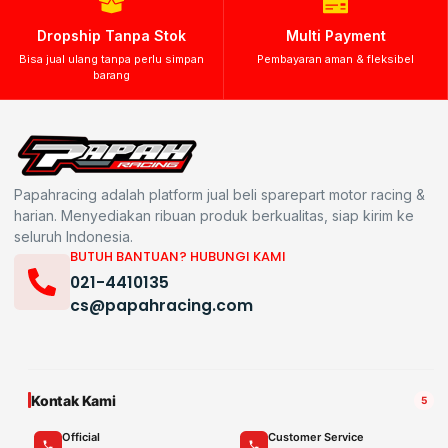
Dropship Tanpa Stok
Multi Payment
Bisa jual ulang tanpa perlu simpan
Pembayaran aman & fleksibel
barang
Papahracing adalah platform jual beli sparepart motor racing &
harian. Menyediakan ribuan produk berkualitas, siap kirim ke
seluruh Indonesia.
BUTUH BANTUAN? HUBUNGI KAMI
021-4410135
cs@papahracing.com
Kontak Kami
5
Official
Customer Service