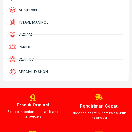
MEMBRAN
INTAKE MANIPOL
VARIASI
PAKING
BEARING
SPECIAL DISKON
Produk Original
Pengiriman Cepat
Sparepart berkualitas dari brand
Diproses cepat & kirim ke seluruh
terpercaya
Indonesia