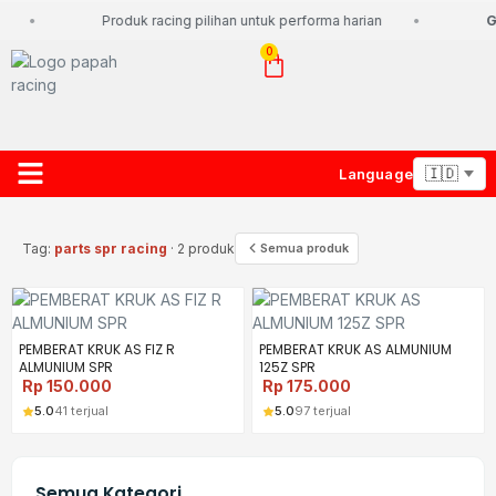
Produk racing pilihan untuk performa harian
Gr
0
Language
About Us
Contact Us
Lacak Paket
Tag:
parts spr racing
· 2 produk
Semua produk
PEMBERAT KRUK AS FIZ R
PEMBERAT KRUK AS ALMUNIUM
ALMUNIUM SPR
125Z SPR
Rp
150.000
Rp
175.000
5.0
41 terjual
5.0
97 terjual
Semua Kategori