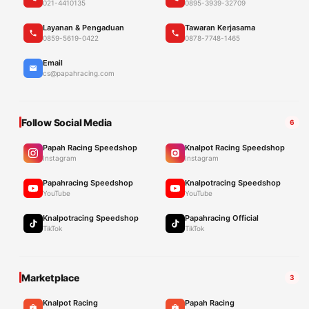
021-4410135
0895-3939-32709
Layanan & Pengaduan
Tawaran Kerjasama
0859-5619-0422
0878-7748-1465
Email
cs@papahracing.com
Follow Social Media
6
Papah Racing Speedshop
Knalpot Racing Speedshop
Instagram
Instagram
Papahracing Speedshop
Knalpotracing Speedshop
YouTube
YouTube
Knalpotracing Speedshop
Papahracing Official
TikTok
TikTok
Marketplace
3
Knalpot Racing
Papah Racing