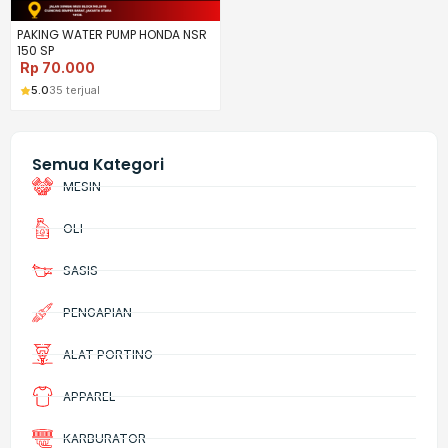
PAKING WATER PUMP HONDA NSR
150 SP
Rp
70.000
5.0
35 terjual
Semua Kategori
MESIN
OLI
SASIS
PENGAPIAN
ALAT PORTING
APPAREL
KARBURATOR