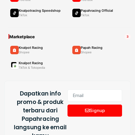
Knalpotracing Speedshop
Papahracing Official
TikTok
TikTok
Marketplace
3
Knalpot Racing
Papah Racing
Shopee
Shopee
Knalpot Racing
TikTok & Tokopedia
Dapatkan info
promo & produk
terbaru dari
Signup
Papahracing
langsung ke email