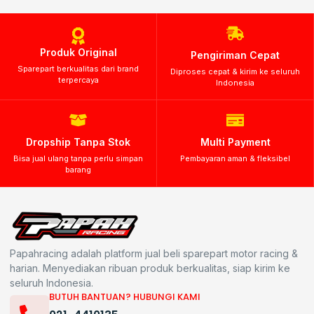
Produk Original
Pengiriman Cepat
Sparepart berkualitas dari brand
Diproses cepat & kirim ke seluruh
terpercaya
Indonesia
Dropship Tanpa Stok
Multi Payment
Bisa jual ulang tanpa perlu simpan
Pembayaran aman & fleksibel
barang
Papahracing adalah platform jual beli sparepart motor racing &
harian. Menyediakan ribuan produk berkualitas, siap kirim ke
seluruh Indonesia.
BUTUH BANTUAN? HUBUNGI KAMI