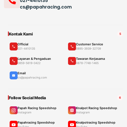
021-4410135
cs@papahracing.com
Kontak Kami
5
Official
Customer Service
021-4410135
0895-3939-32709
Layanan & Pengaduan
Tawaran Kerjasama
0859-5619-0422
0878-7748-1465
Email
cs@papahracing.com
Follow Social Media
6
Papah Racing Speedshop
Knalpot Racing Speedshop
Instagram
Instagram
Papahracing Speedshop
Knalpotracing Speedshop
YouTube
YouTube