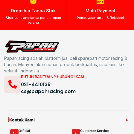
Dropship Tanpa Stok
Multi Payment
Bisa jual ulang tanpa perlu simpan
Pembayaran aman & fleksibel
barang
Papahracing adalah platform jual beli sparepart motor racing &
harian. Menyediakan ribuan produk berkualitas, siap kirim ke
seluruh Indonesia.
BUTUH BANTUAN? HUBUNGI KAMI
021-4410135
cs@papahracing.com
Kontak Kami
5
Official
Customer Service