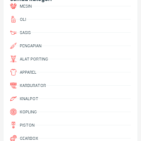
MESIN
OLI
SASIS
PENGAPIAN
ALAT PORTING
APPAREL
KARBURATOR
KNALPOT
KOPLING
PISTON
GEARBOX