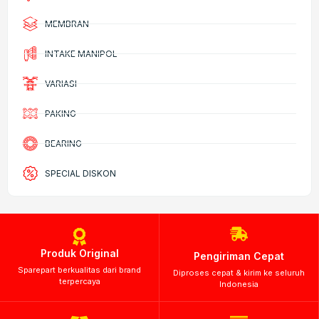
MEMBRAN
INTAKE MANIPOL
VARIASI
PAKING
BEARING
SPECIAL DISKON
Produk Original
Pengiriman Cepat
Sparepart berkualitas dari brand
Diproses cepat & kirim ke seluruh
terpercaya
Indonesia