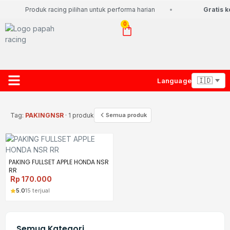
Produk racing pilihan untuk performa harian
Gratis k
0
Language
About Us
Contact Us
Lacak Paket
Tag:
PAKINGNSR
· 1 produk
Semua produk
PAKING FULLSET APPLE HONDA NSR
RR
Rp
170.000
5.0
15 terjual
Semua Kategori