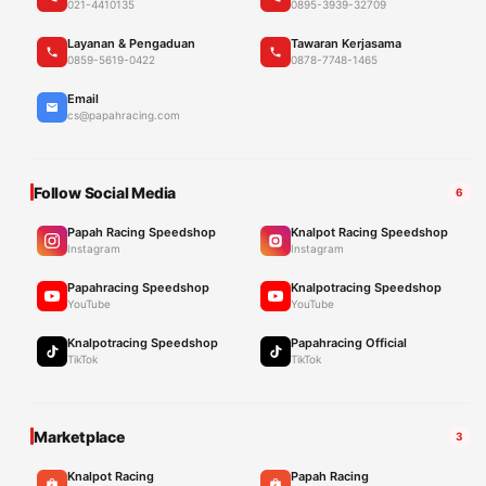
021-4410135
0895-3939-32709
Layanan & Pengaduan
Tawaran Kerjasama
0859-5619-0422
0878-7748-1465
Email
cs@papahracing.com
Follow Social Media
6
Papah Racing Speedshop
Knalpot Racing Speedshop
Instagram
Instagram
Papahracing Speedshop
Knalpotracing Speedshop
YouTube
YouTube
Knalpotracing Speedshop
Papahracing Official
TikTok
TikTok
Marketplace
3
Knalpot Racing
Papah Racing