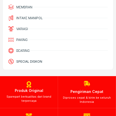
MEMBRAN
INTAKE MANIPOL
VARIASI
PAKING
BEARING
SPECIAL DISKON
Produk Original
Pengiriman Cepat
Sparepart berkualitas dari brand
Diproses cepat & kirim ke seluruh
terpercaya
Indonesia