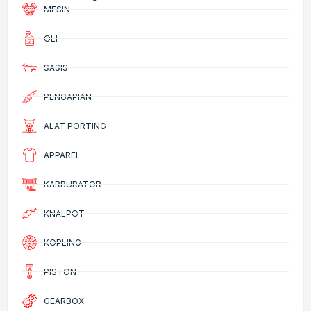
MESIN
OLI
SASIS
PENGAPIAN
ALAT PORTING
APPAREL
KARBURATOR
KNALPOT
KOPLING
PISTON
GEARBOX