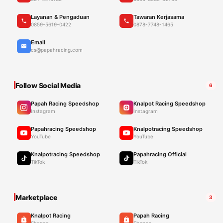
Layanan & Pengaduan
Tawaran Kerjasama
0859-5619-0422
0878-7748-1465
Email
cs@papahracing.com
Follow Social Media
6
Papah Racing Speedshop
Knalpot Racing Speedshop
Instagram
Instagram
Papahracing Speedshop
Knalpotracing Speedshop
YouTube
YouTube
Knalpotracing Speedshop
Papahracing Official
TikTok
TikTok
Marketplace
3
Knalpot Racing
Papah Racing
Shopee
Shopee