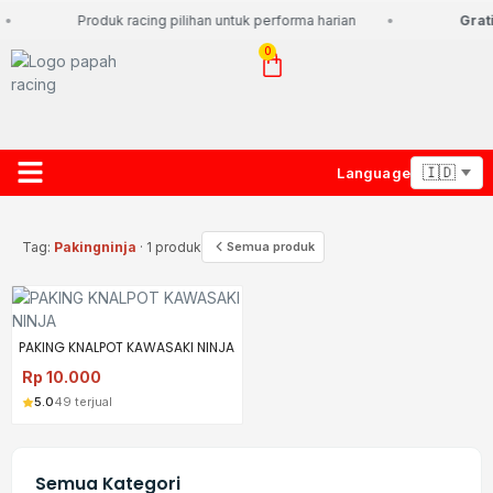
Produk racing pilihan untuk performa harian
Grati
0
Language
About Us
Contact Us
Lacak Paket
Tag:
Pakingninja
· 1 produk
Semua produk
PAKING KNALPOT KAWASAKI NINJA
Rp
10.000
5.0
49 terjual
Semua Kategori