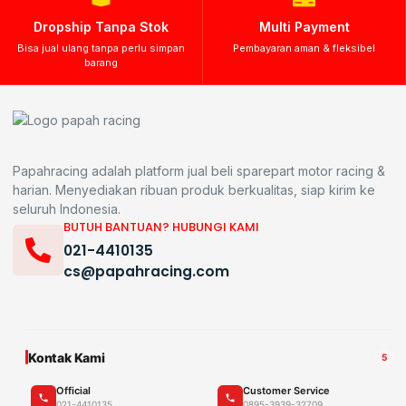
Dropship Tanpa Stok
Multi Payment
Bisa jual ulang tanpa perlu simpan
Pembayaran aman & fleksibel
barang
Papahracing adalah platform jual beli sparepart motor racing &
harian. Menyediakan ribuan produk berkualitas, siap kirim ke
seluruh Indonesia.
BUTUH BANTUAN? HUBUNGI KAMI
021-4410135
cs@papahracing.com
Kontak Kami
5
Official
Customer Service
021-4410135
0895-3939-32709