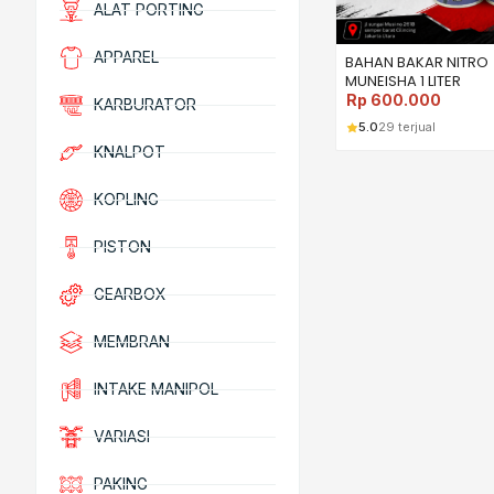
ALAT PORTING
APPAREL
BAHAN BAKAR NITRO
MUNEISHA 1 LITER
Rp
600.000
KARBURATOR
5.0
29 terjual
KNALPOT
KOPLING
PISTON
GEARBOX
MEMBRAN
INTAKE MANIPOL
VARIASI
PAKING