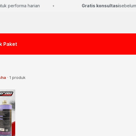
uk performa harian
Gratis konsultasi
sebelum p
k Paket
sha
· 1 produk