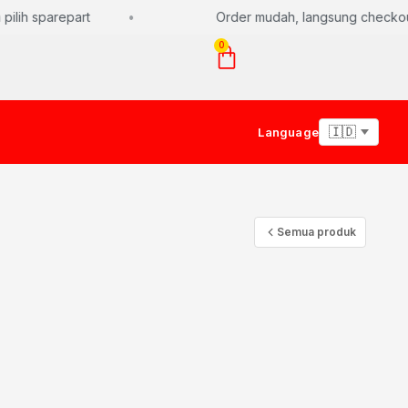
ilih sparepart
Order mudah, langsung checkout 
0
Language
Semua produk