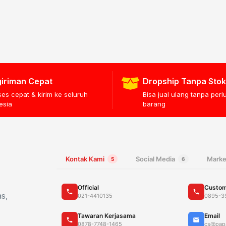
iriman Cepat
Dropship Tanpa Stok
ses cepat & kirim ke seluruh
Bisa jual ulang tanpa per
esia
barang
Kontak Kami
Social Media
Marke
5
6
Official
Custom
as,
021-4410135
0895-3
Tawaran Kerjasama
Email
0878-7748-1465
cs@pap