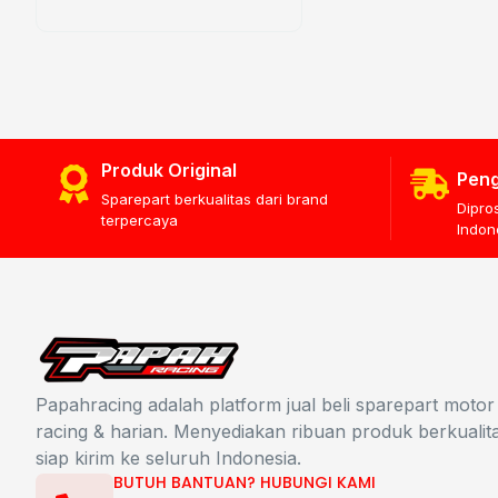
Produk Original
Peng
Sparepart berkualitas dari brand
Dipro
terpercaya
Indon
Papahracing adalah platform jual beli sparepart motor
racing & harian. Menyediakan ribuan produk berkualit
siap kirim ke seluruh Indonesia.
BUTUH BANTUAN? HUBUNGI KAMI