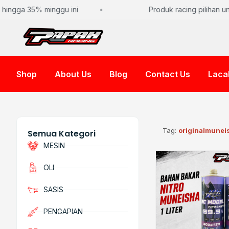
hingga 35% minggu ini
Produk racing pilihan unt
Shop
About Us
Blog
Contact Us
Laca
Tag:
originalmunei
Semua Kategori
MESIN
OLI
SASIS
PENGAPIAN