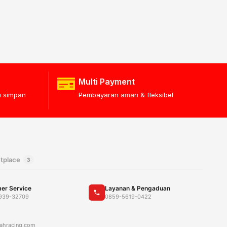
Multi Payment
lu simpan
Pembayaran aman & fleksibel
tplace
3
er Service
Layanan & Pengaduan
939-32709
0859-5619-0422
ahracing.com