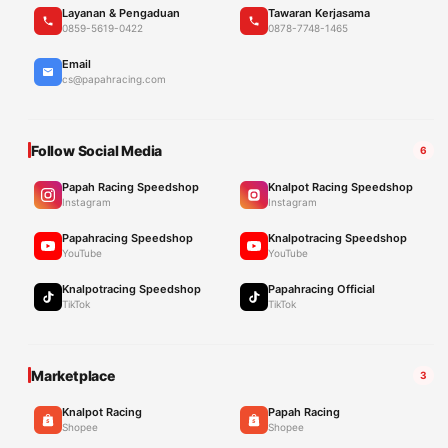
Layanan & Pengaduan
Tawaran Kerjasama
0859-5619-0422
0878-7748-1465
Email
cs@papahracing.com
Follow Social Media
6
Papah Racing Speedshop
Knalpot Racing Speedshop
Instagram
Instagram
Papahracing Speedshop
Knalpotracing Speedshop
YouTube
YouTube
Knalpotracing Speedshop
Papahracing Official
TikTok
TikTok
Marketplace
3
Knalpot Racing
Papah Racing
Shopee
Shopee