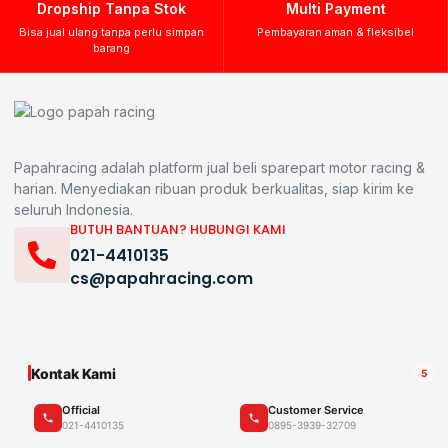
Dropship Tanpa Stok
Multi Payment
Bisa jual ulang tanpa perlu simpan
Pembayaran aman & fleksibel
barang
Papahracing adalah platform jual beli sparepart motor racing &
harian. Menyediakan ribuan produk berkualitas, siap kirim ke
seluruh Indonesia.
BUTUH BANTUAN? HUBUNGI KAMI
021-4410135
cs@papahracing.com
Kontak Kami
5
Official
Customer Service
021-4410135
0895-3939-32709