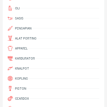
OLI
SASIS
PENGAPIAN
ALAT PORTING
APPAREL
KARBURATOR
KNALPOT
KOPLING
PISTON
GEARBOX