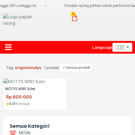
ngga 35% minggu ini
Produk racing pilihan untuk performa har
0
Language
About Us
Contact Us
Lacak Paket
Tag:
originalmotys
· 1 produk
Semua produk
MOTYS M181 1Liter
Rp
600.000
5.0
18 terjual
Semua Kategori
MESIN