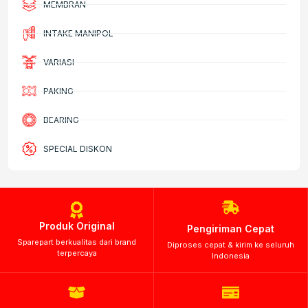
MEMBRAN
INTAKE MANIPOL
VARIASI
PAKING
BEARING
SPECIAL DISKON
Produk Original
Pengiriman Cepat
Sparepart berkualitas dari brand
Diproses cepat & kirim ke seluruh
terpercaya
Indonesia