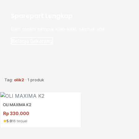
Sparepart Lengkap
Dari mesin sampai kaki-kaki, semua ada.
Belanja Sekarang
Tag:
olik2
· 1 produk
OLI MAXIMA K2
Rp
330.000
5.0
18 terjual