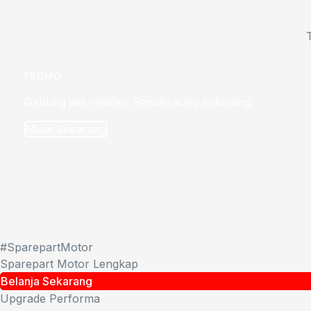
PROMO
Gabung jadi reseller Papahracing sekarang.
Mulai Sekarang
#SparepartMotor
Sparepart Motor Lengkap
Belanja Sekarang
Upgrade Performa