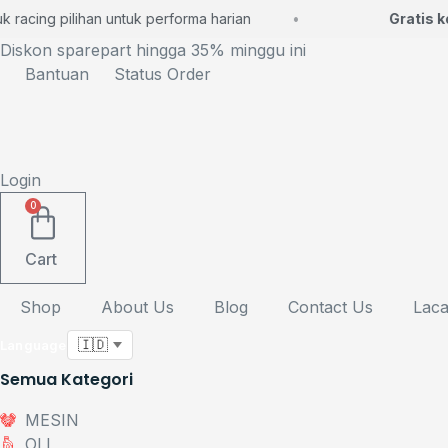
Lewati
racing pilihan untuk performa harian
Gratis ko
ke
Diskon sparepart hingga 35% minggu ini
konten
Bantuan
Status Order
Login
0
Cart
Shop
About Us
Blog
Contact Us
Laca
Language
Semua Kategori
MESIN
OLI