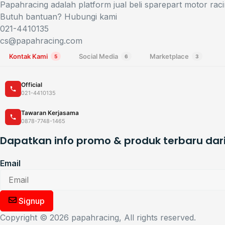
Papahracing adalah platform jual beli sparepart motor raci
Butuh bantuan? Hubungi kami
021-4410135
cs@papahracing.com
Kontak Kami
Social Media
Marketplace
5
6
3
Official
021-4410135
Tawaran Kerjasama
0878-7748-1465
Dapatkan info promo & produk terbaru dar
Email
Signup
Copyright © 2026 papahracing, All rights reserved.