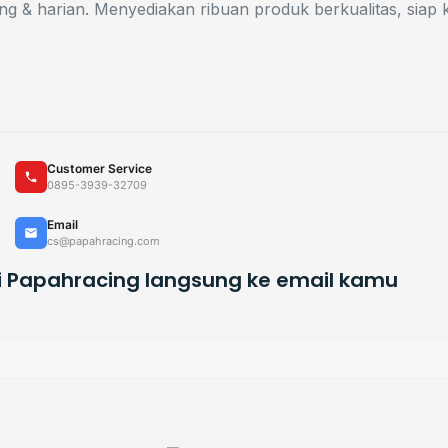
ng & harian. Menyediakan ribuan produk berkualitas, siap k
Customer Service
0895-3939-32709
Email
cs@papahracing.com
i Papahracing langsung ke email kamu