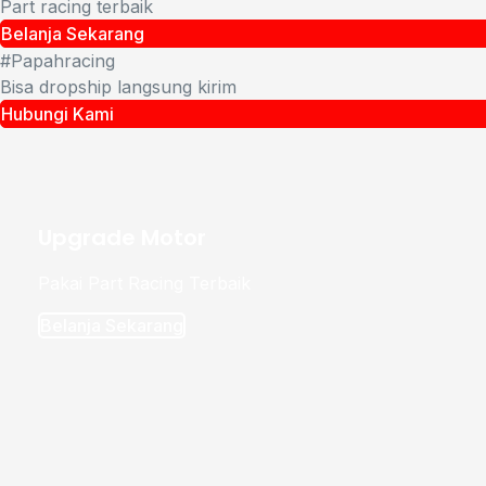
Part racing terbaik
Belanja Sekarang
#Papahracing
Bisa dropship langsung kirim
Hubungi Kami
Upgrade Motor
Pakai Part Racing Terbaik
Belanja Sekarang