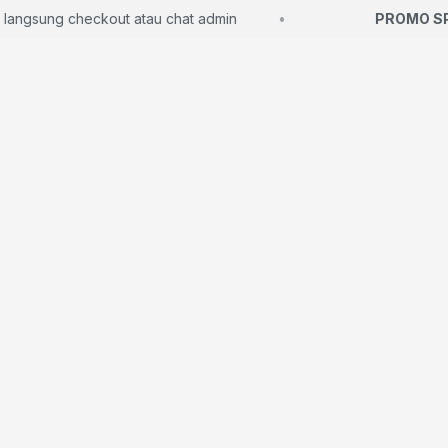
angsung checkout atau chat admin
PROMO SP