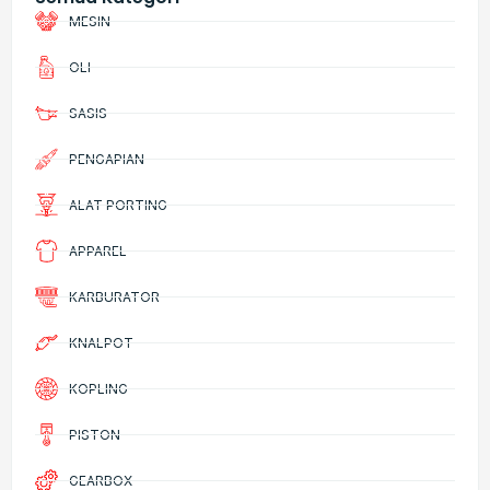
MESIN
OLI
SASIS
PENGAPIAN
ALAT PORTING
APPAREL
KARBURATOR
KNALPOT
KOPLING
PISTON
GEARBOX