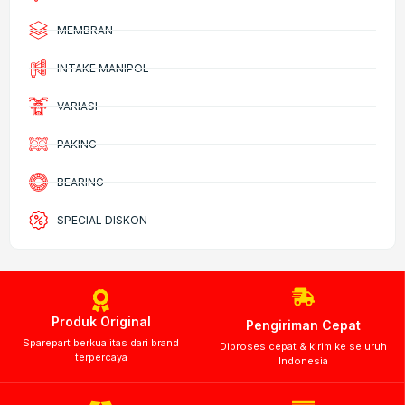
MEMBRAN
INTAKE MANIPOL
VARIASI
PAKING
BEARING
SPECIAL DISKON
Produk Original
Pengiriman Cepat
Sparepart berkualitas dari brand
Diproses cepat & kirim ke seluruh
terpercaya
Indonesia