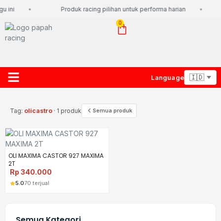
 ini
Produk racing pilihan untuk performa harian
0
Language
About Us
Contact Us
Lacak Paket
Tag:
olicastro
· 1 produk
Semua produk
OLI MAXIMA CASTOR 927 MAXIMA
2T
Rp
340.000
5.0
70 terjual
Semua Kategori