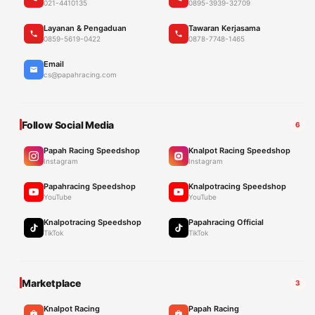
021-4410135
0895-3939-32709
Layanan & Pengaduan
Tawaran Kerjasama
0859-5619-0422
0878-7748-1465
Email
cs@papahracing.com
Follow Social Media
6
Papah Racing Speedshop
Knalpot Racing Speedshop
Instagram
Instagram
Papahracing Speedshop
Knalpotracing Speedshop
YouTube
YouTube
Knalpotracing Speedshop
Papahracing Official
TikTok
TikTok
Marketplace
3
Knalpot Racing
Papah Racing