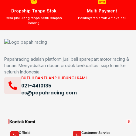
Dropship Tanpa Stok
Multi Payment
Bisa jual ulang tanpa perlu simpan
Pembayaran aman & fleksibel
barang
Papahracing adalah platform jual beli sparepart motor racing &
harian. Menyediakan ribuan produk berkualitas, siap kirim ke
seluruh Indonesia.
BUTUH BANTUAN? HUBUNGI KAMI
021-4410135
cs@papahracing.com
Kontak Kami
5
Official
Customer Service