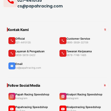
021-4410135
cs@papahracing.com
Kontak Kami
5
Official
Customer Service
021-4410135
0895-3939-32709
Layanan & Pengaduan
Tawaran Kerjasama
0859-5619-0422
0878-7748-1465
Email
cs@papahracing.com
Follow Social Media
6
Papah Racing Speedshop
Knalpot Racing Speedshop
Instagram
Instagram
Papahracing Speedshop
Knalpotracing Speedshop
YouTube
YouTube