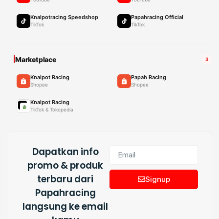
Knalpotracing Speedshop
Papahracing Official
TikTok
TikTok
Marketplace
3
Knalpot Racing
Papah Racing
Shopee
Shopee
Knalpot Racing
TikTok & Tokopedia
Dapatkan info
promo & produk
terbaru dari
Signup
Papahracing
langsung ke email