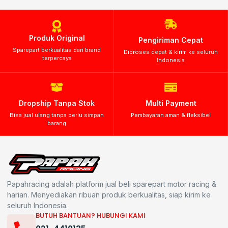
Produk Original
Pengiriman Cepat
Sparepart berkualitas dari brand
Diproses cepat & kirim ke seluruh
terpercaya
Indonesia
Dropship Tanpa Stok
Multi Payment
Bisa jual ulang tanpa perlu simpan
Pembayaran aman & fleksibel
barang
Papahracing adalah platform jual beli sparepart motor racing &
harian. Menyediakan ribuan produk berkualitas, siap kirim ke
seluruh Indonesia.
BUTUH BANTUAN? HUBUNGI KAMI