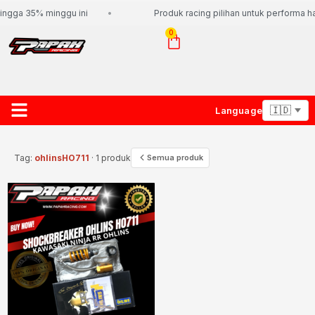
ingga 35% minggu ini
Produk racing pilihan untuk performa ha
0
Language
About Us
Contact Us
Lacak Paket
Tag:
ohlinsHO711
· 1 produk
Semua produk