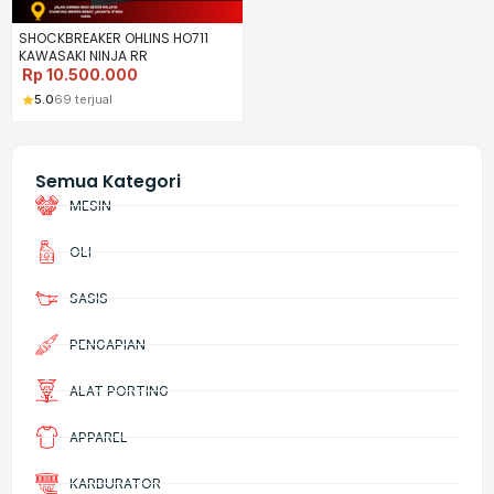
SHOCKBREAKER OHLINS HO711
KAWASAKI NINJA RR
Rp
10.500.000
5.0
69 terjual
Semua Kategori
MESIN
OLI
SASIS
PENGAPIAN
ALAT PORTING
APPAREL
KARBURATOR