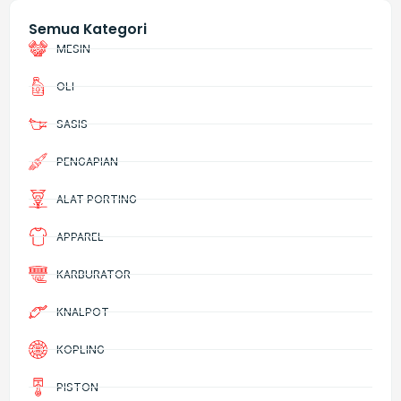
Semua Kategori
MESIN
OLI
SASIS
PENGAPIAN
ALAT PORTING
APPAREL
KARBURATOR
KNALPOT
KOPLING
PISTON