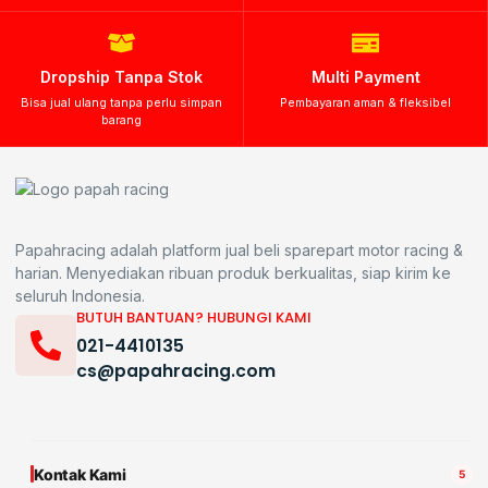
Dropship Tanpa Stok
Multi Payment
Bisa jual ulang tanpa perlu simpan
Pembayaran aman & fleksibel
barang
Papahracing adalah platform jual beli sparepart motor racing &
harian. Menyediakan ribuan produk berkualitas, siap kirim ke
seluruh Indonesia.
BUTUH BANTUAN? HUBUNGI KAMI
021-4410135
cs@papahracing.com
Kontak Kami
5