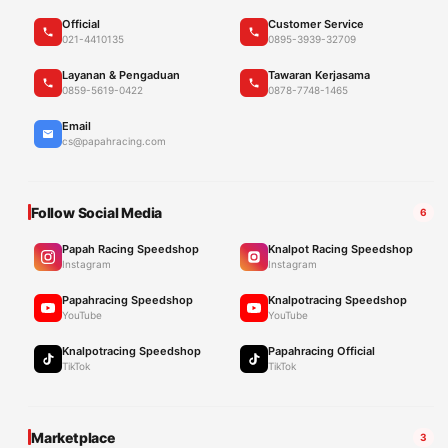
Official
Customer Service
021-4410135
0895-3939-32709
Layanan & Pengaduan
Tawaran Kerjasama
0859-5619-0422
0878-7748-1465
Email
cs@papahracing.com
Follow Social Media
6
Papah Racing Speedshop
Knalpot Racing Speedshop
Instagram
Instagram
Papahracing Speedshop
Knalpotracing Speedshop
YouTube
YouTube
Knalpotracing Speedshop
Papahracing Official
TikTok
TikTok
Marketplace
3