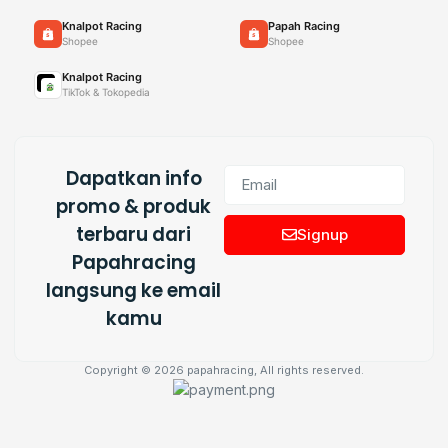
Knalpot Racing
Papah Racing
Shopee
Shopee
Knalpot Racing
TikTok & Tokopedia
Dapatkan info
promo & produk
terbaru dari
Signup
Papahracing
langsung ke email
kamu
Copyright © 2026 papahracing, All rights reserved.