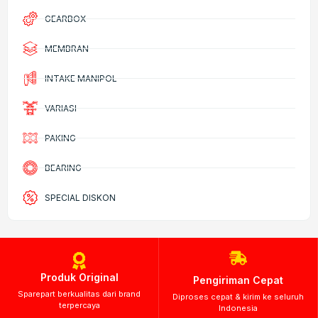
GEARBOX
MEMBRAN
INTAKE MANIPOL
VARIASI
PAKING
BEARING
SPECIAL DISKON
Produk Original
Pengiriman Cepat
Sparepart berkualitas dari brand
Diproses cepat & kirim ke seluruh
terpercaya
Indonesia