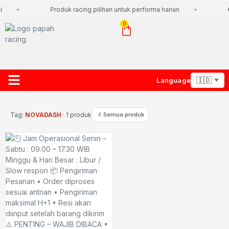
Produk racing pilihan untuk performa harian
G
0
Language
About Us
Contact Us
Lacak Paket
Tag:
NOVADASH
· 1 produk
Semua produk