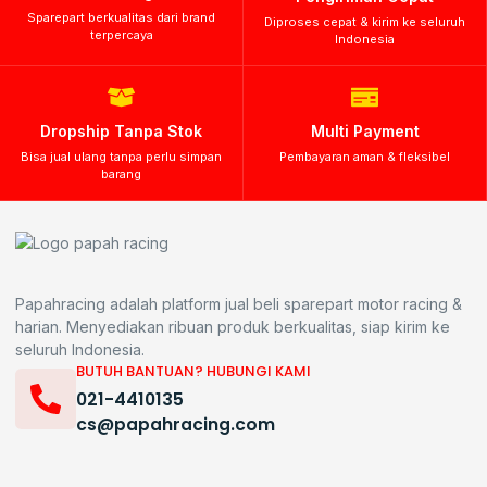
Sparepart berkualitas dari brand
Diproses cepat & kirim ke seluruh
terpercaya
Indonesia
Dropship Tanpa Stok
Multi Payment
Bisa jual ulang tanpa perlu simpan
Pembayaran aman & fleksibel
barang
Papahracing adalah platform jual beli sparepart motor racing &
harian. Menyediakan ribuan produk berkualitas, siap kirim ke
seluruh Indonesia.
BUTUH BANTUAN? HUBUNGI KAMI
021-4410135
cs@papahracing.com