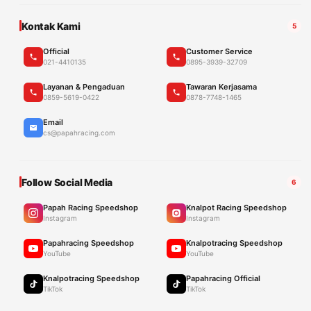
Kontak Kami
5
Official
Customer Service
021-4410135
0895-3939-32709
Layanan & Pengaduan
Tawaran Kerjasama
0859-5619-0422
0878-7748-1465
Email
cs@papahracing.com
Follow Social Media
6
Papah Racing Speedshop
Knalpot Racing Speedshop
Instagram
Instagram
Papahracing Speedshop
Knalpotracing Speedshop
YouTube
YouTube
Knalpotracing Speedshop
Papahracing Official
TikTok
TikTok