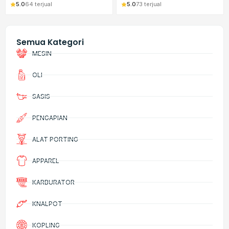
5.0
64 terjual
5.0
73 terjual
Semua Kategori
MESIN
OLI
SASIS
PENGAPIAN
ALAT PORTING
APPAREL
KARBURATOR
KNALPOT
KOPLING