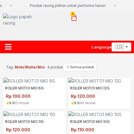
i
Produk racing pilihan untuk performa harian
0
Language
About Us
Contact Us
Lacak Paket
Tag:
Moto1RollerMio
· 4 produk
Semua produk
ROLLER MOTO1 MIO 6G
ROLLER MOTO1 MIO 12G
Rp
100.000
Rp
120.000
5.0
13 terjual
5.0
40 terjual
ROLLER MOTO1 MIO 11G
ROLLER MOTO1 MIO 10G
Rp
120.000
Rp
110.000