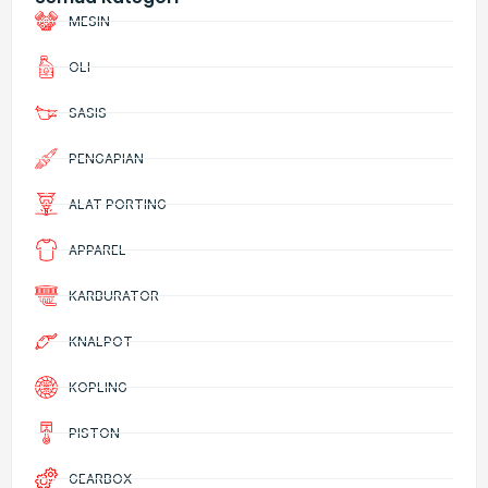
MESIN
OLI
SASIS
PENGAPIAN
ALAT PORTING
APPAREL
KARBURATOR
KNALPOT
KOPLING
PISTON
GEARBOX