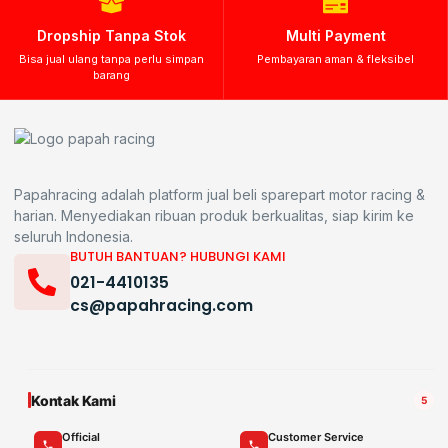
Dropship Tanpa Stok
Multi Payment
Bisa jual ulang tanpa perlu simpan
Pembayaran aman & fleksibel
barang
Papahracing adalah platform jual beli sparepart motor racing &
harian. Menyediakan ribuan produk berkualitas, siap kirim ke
seluruh Indonesia.
BUTUH BANTUAN? HUBUNGI KAMI
021-4410135
cs@papahracing.com
Kontak Kami
5
Official
Customer Service