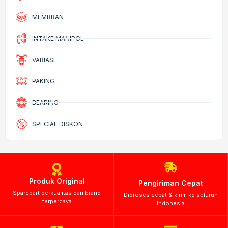
MEMBRAN
INTAKE MANIPOL
VARIASI
PAKING
BEARING
SPECIAL DISKON
Produk Original
Pengiriman Cepat
Sparepart berkualitas dari brand
Diproses cepat & kirim ke seluruh
terpercaya
Indonesia