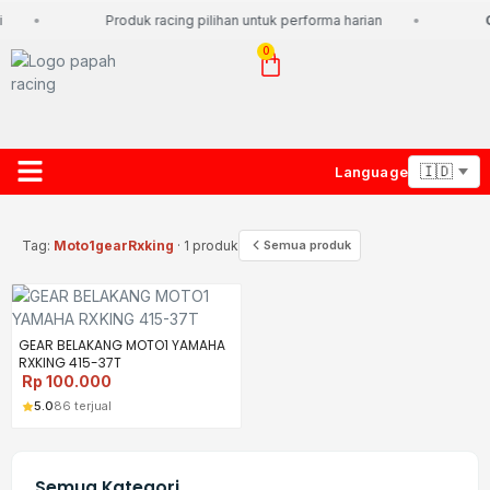
Produk racing pilihan untuk performa harian
G
0
Language
About Us
Contact Us
Lacak Paket
Tag:
Moto1gearRxking
· 1 produk
Semua produk
GEAR BELAKANG MOTO1 YAMAHA
RXKING 415-37T
Rp
100.000
5.0
86 terjual
Semua Kategori