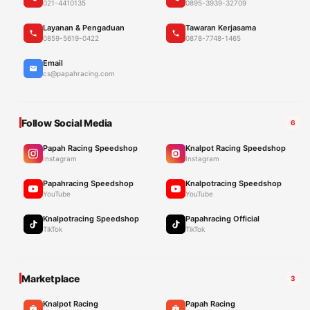
021-4410135
0895-3939-32709
Layanan & Pengaduan
Tawaran Kerjasama
0859-5619-0422
0878-7748-1465
Email
cs@papahracing.com
Follow Social Media
6
Papah Racing Speedshop
Knalpot Racing Speedshop
Instagram
Instagram
Papahracing Speedshop
Knalpotracing Speedshop
YouTube
YouTube
Knalpotracing Speedshop
Papahracing Official
TikTok
TikTok
Marketplace
3
Knalpot Racing
Papah Racing