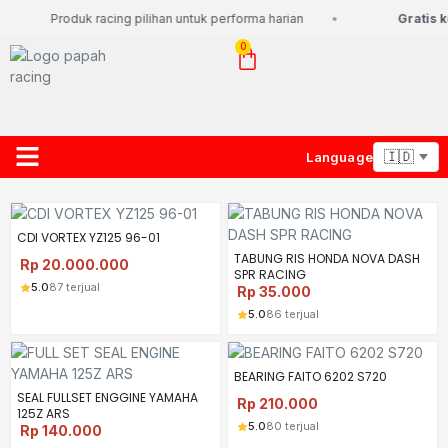
Produk racing pilihan untuk performa harian
Gratis k
0
Language
About Us
Contact Us
Lacak Paket
CDI VORTEX YZ125 96-01
TABUNG RIS HONDA NOVA DASH
Rp
20.000.000
SPR RACING
5.0
87 terjual
Rp
35.000
5.0
86 terjual
BEARING FAITO 6202 S720
SEAL FULLSET ENGGINE YAMAHA
Rp
210.000
125Z ARS
5.0
80 terjual
Rp
140.000