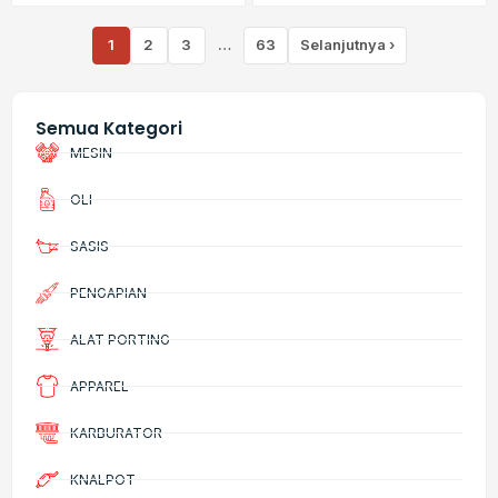
1
2
3
…
63
Selanjutnya ›
Semua Kategori
MESIN
OLI
SASIS
PENGAPIAN
ALAT PORTING
APPAREL
KARBURATOR
KNALPOT