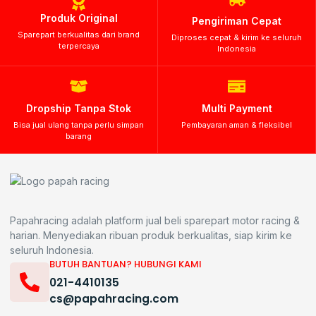
Produk Original
Pengiriman Cepat
Sparepart berkualitas dari brand
Diproses cepat & kirim ke seluruh
terpercaya
Indonesia
Dropship Tanpa Stok
Multi Payment
Bisa jual ulang tanpa perlu simpan
Pembayaran aman & fleksibel
barang
Papahracing adalah platform jual beli sparepart motor racing &
harian. Menyediakan ribuan produk berkualitas, siap kirim ke
seluruh Indonesia.
BUTUH BANTUAN? HUBUNGI KAMI
021-4410135
cs@papahracing.com