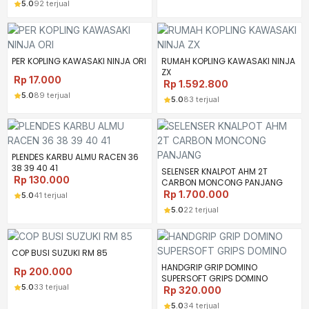
5.0
92 terjual
PER KOPLING KAWASAKI NINJA ORI
RUMAH KOPLING KAWASAKI NINJA
ZX
Rp
17.000
Rp
1.592.800
5.0
89 terjual
5.0
83 terjual
PLENDES KARBU ALMU RACEN 36
38 39 40 41
SELENSER KNALPOT AHM 2T
Rp
130.000
CARBON MONCONG PANJANG
Rp
1.700.000
5.0
41 terjual
5.0
22 terjual
COP BUSI SUZUKI RM 85
HANDGRIP GRIP DOMINO
Rp
200.000
SUPERSOFT GRIPS DOMINO
5.0
33 terjual
Rp
320.000
5.0
34 terjual