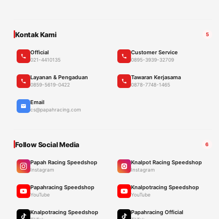
Kontak Kami
5
Official
Customer Service
021-4410135
0895-3939-32709
Layanan & Pengaduan
Tawaran Kerjasama
0859-5619-0422
0878-7748-1465
Email
cs@papahracing.com
Follow Social Media
6
Papah Racing Speedshop
Knalpot Racing Speedshop
Instagram
Instagram
Papahracing Speedshop
Knalpotracing Speedshop
YouTube
YouTube
Knalpotracing Speedshop
Papahracing Official