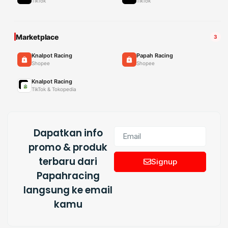
TikTok
TikTok
Marketplace
3
Knalpot Racing
Papah Racing
Shopee
Shopee
Knalpot Racing
TikTok & Tokopedia
Dapatkan info
promo & produk
terbaru dari
Signup
Papahracing
langsung ke email
kamu