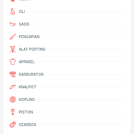
OLI
SASIS
PENGAPIAN
ALAT PORTING
APPAREL
KARBURATOR
KNALPOT
KOPLING
PISTON
GEARBOX