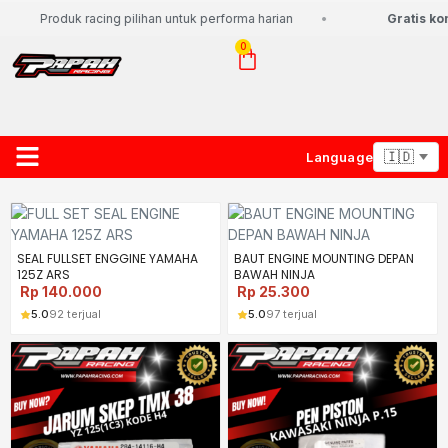
Produk racing pilihan untuk performa harian
Gratis kon
0
Language
About Us
Contact Us
Lacak Paket
SEAL FULLSET ENGGINE YAMAHA
BAUT ENGINE MOUNTING DEPAN
125Z ARS
BAWAH NINJA
Rp
140.000
Rp
25.300
5.0
92 terjual
5.0
97 terjual