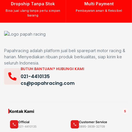
Dropship Tanpa Stok
Multi Payment
Bisa jual ulang tanpa perlu simpan
Pembayaran aman & fleksibel
barang
Papahracing adalah platform jual beli sparepart motor racing &
harian. Menyediakan ribuan produk berkualitas, siap kirim ke
seluruh Indonesia.
BUTUH BANTUAN? HUBUNGI KAMI
021-4410135
cs@papahracing.com
Kontak Kami
5
Official
Customer Service
021-4410135
0895-3939-32709