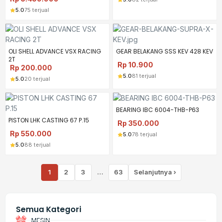
5.0
75 terjual
OLI SHELL ADVANCE VSX RACING
GEAR BELAKANG SSS KEV 428 KEV
2T
Rp
10.900
Rp
200.000
5.0
81 terjual
5.0
20 terjual
BEARING IBC 6004-THB-P63
PISTON LHK CASTING 67 P.15
Rp
350.000
Rp
550.000
5.0
78 terjual
5.0
88 terjual
1
2
3
…
63
Selanjutnya ›
Semua Kategori
MESIN