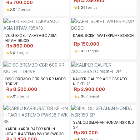
Rp
4.235.000
Rp
700.000
5.0
91 terjual
5.0
47 terjual
VELG EXCEL TAKASAGO ASIA
KABEL SOKET WATERPUMP BOSCH
HITAM 185X18
Rp
150.000
Rp
860.000
5.0
27 terjual
5.0
11 terjual
DISC BREMBO CBR 600 RR MODEL
KALIPER CALIPER ACCOSSATO
TDRIVE
NICKEL 2P
Rp
8.500.000
Rp
2.900.000
5.0
15 terjual
5.0
67 terjual
SEAL OLI SELAHAN HONDA NSR 150
SP
KARBU KARBURATOR KEIHIN
Rp
80.000
HITACHI ASTEMO PWK38 PWK 38
Rp
3.450.000
5.0
82 terjual