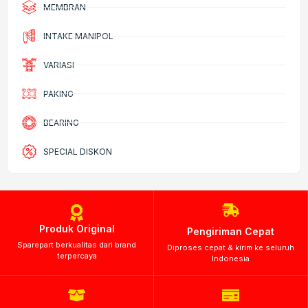
MEMBRAN
INTAKE MANIPOL
VARIASI
PAKING
BEARING
SPECIAL DISKON
Produk Original
Pengiriman Cepat
Sparepart berkualitas dari brand
Diproses cepat & kirim ke seluruh
terpercaya
Indonesia