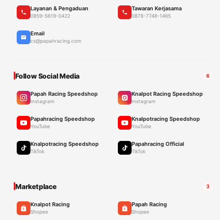
Layanan & Pengaduan
Tawaran Kerjasama
0859-5619-0422
0878-7748-1465
Email
cs@papahracing.com
Follow Social Media
6
Papah Racing Speedshop
Knalpot Racing Speedshop
Instagram
Instagram
Papahracing Speedshop
Knalpotracing Speedshop
YouTube
YouTube
Knalpotracing Speedshop
Papahracing Official
TikTok
TikTok
Marketplace
3
Knalpot Racing
Papah Racing
Shopee
Shopee