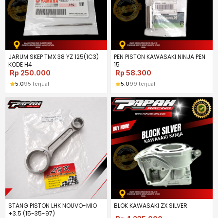
JARUM SKEP TMX 38 YZ 125(1C3)
PEN PISTON KAWASAKI NINJA PEN
KODE H4
15
Rp
250.000
Rp
58.300
5.0
95 terjual
5.0
99 terjual
STANG PISTON LHK NOUVO-MIO
BLOK KAWASAKI ZX SILVER
+3.5 (15-35-97)