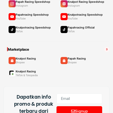
Papah Racing Speedshop
Knalpot Racing Speedshop
Instagram
Instagram
Papahracing Speedshop
Knalpotracing Speedshop
YouTube
YouTube
Knalpotracing Speedshop
Papahracing Official
TikTok
TikTok
Marketplace
3
Knalpot Racing
Papah Racing
Shopee
Shopee
Knalpot Racing
TikTok & Tokopedia
Dapatkan info
promo & produk
terbaru dari
Signup