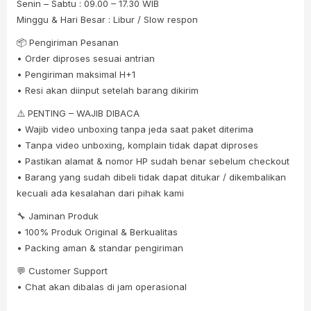
Senin – Sabtu : 09.00 – 17.30 WIB
Minggu & Hari Besar : Libur / Slow respon
📦 Pengiriman Pesanan
• Order diproses sesuai antrian
• Pengiriman maksimal H+1
• Resi akan diinput setelah barang dikirim
⚠️ PENTING – WAJIB DIBACA
• Wajib video unboxing tanpa jeda saat paket diterima
• Tanpa video unboxing, komplain tidak dapat diproses
• Pastikan alamat & nomor HP sudah benar sebelum checkout
• Barang yang sudah dibeli tidak dapat ditukar / dikembalikan
kecuali ada kesalahan dari pihak kami
🔧 Jaminan Produk
• 100% Produk Original & Berkualitas
• Packing aman & standar pengiriman
💬 Customer Support
• Chat akan dibalas di jam operasional