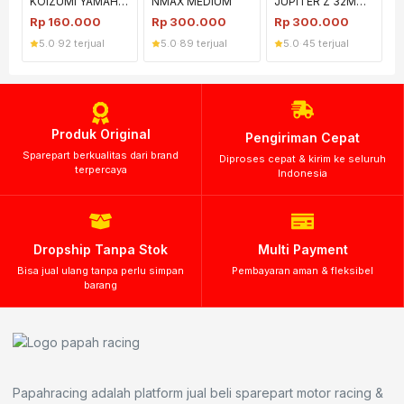
KOIZUMI YAMAHA
NMAX MEDIUM
JUPITER Z 32MM
MXKING HARD
HARD
Rp
160.000
Rp
300.000
Rp
300.000
5.0
·
92 terjual
5.0
·
89 terjual
5.0
·
45 terjual
Produk Original
Pengiriman Cepat
Sparepart berkualitas dari brand
Diproses cepat & kirim ke seluruh
terpercaya
Indonesia
Dropship Tanpa Stok
Multi Payment
Bisa jual ulang tanpa perlu simpan
Pembayaran aman & fleksibel
barang
Papahracing adalah platform jual beli sparepart motor racing &