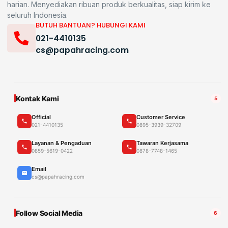
harian. Menyediakan ribuan produk berkualitas, siap kirim ke
seluruh Indonesia.
BUTUH BANTUAN? HUBUNGI KAMI
021-4410135
cs@papahracing.com
Kontak Kami
5
Official
Customer Service
021-4410135
0895-3939-32709
Layanan & Pengaduan
Tawaran Kerjasama
0859-5619-0422
0878-7748-1465
Email
cs@papahracing.com
Follow Social Media
6