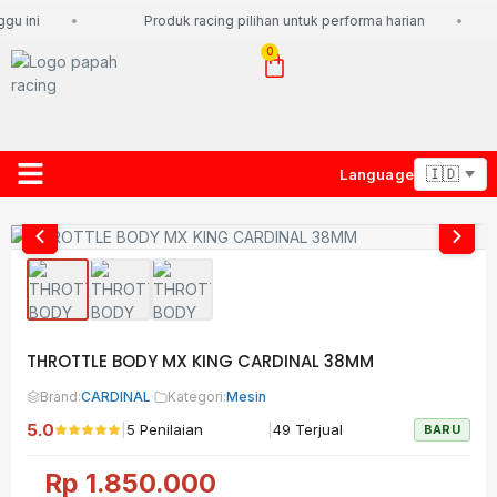
u ini
Produk racing pilihan untuk performa harian
0
Language
About Us
Contact Us
Lacak Paket
THROTTLE BODY MX KING CARDINAL 38MM
Brand:
CARDINAL
·
Kategori:
Mesin
5.0
|
|
5 Penilaian
49 Terjual
BARU
Rp
1.850.000