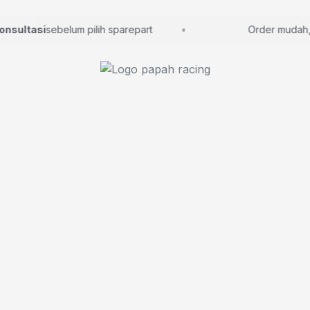
ultasi
sebelum pilih sparepart
Order mudah, lan