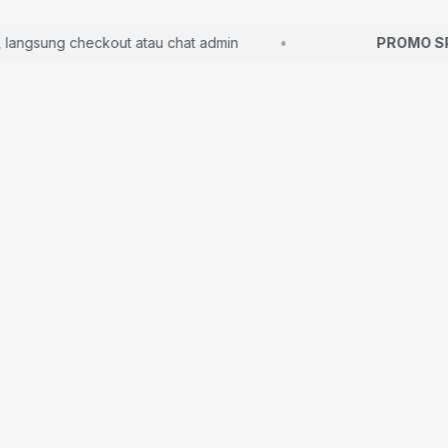
gsung checkout atau chat admin
PROMO SPA