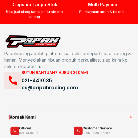
Dropship Tanpa Stok
Multi Payment
Bisa jual ulang tanpa perlu simpan
Pembayaran aman & fleksibel
barang
Papahracing adalah platform jual beli sparepart motor racing &
harian. Menyediakan ribuan produk berkualitas, siap kirim ke
seluruh Indonesia.
BUTUH BANTUAN? HUBUNGI KAMI
021-4410135
cs@papahracing.com
Kontak Kami
5
Official
Customer Service
021-4410135
0895-3939-32709