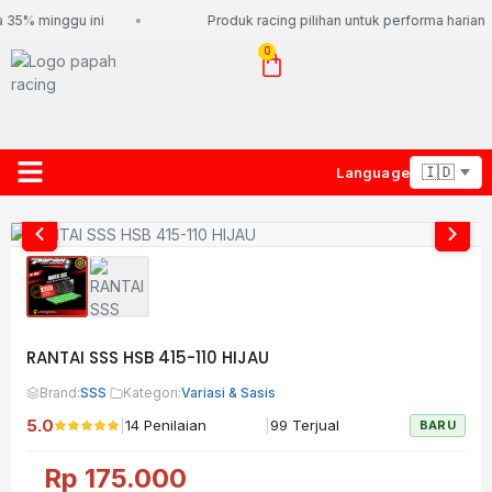
 35% minggu ini
Produk racing pilihan untuk performa harian
0
Language
About Us
Contact Us
Lacak Paket
RANTAI SSS HSB 415-110 HIJAU
Brand:
SSS
·
Kategori:
Variasi & Sasis
5.0
|
|
14 Penilaian
99 Terjual
BARU
Rp
175.000