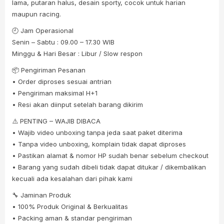
lama, putaran halus, desain sporty, cocok untuk harian
maupun racing.
🕘 Jam Operasional
Senin – Sabtu : 09.00 – 17.30 WIB
Minggu & Hari Besar : Libur / Slow respon
📦 Pengiriman Pesanan
• Order diproses sesuai antrian
• Pengiriman maksimal H+1
• Resi akan diinput setelah barang dikirim
⚠️ PENTING – WAJIB DIBACA
• Wajib video unboxing tanpa jeda saat paket diterima
• Tanpa video unboxing, komplain tidak dapat diproses
• Pastikan alamat & nomor HP sudah benar sebelum checkout
• Barang yang sudah dibeli tidak dapat ditukar / dikembalikan
kecuali ada kesalahan dari pihak kami
🔧 Jaminan Produk
• 100% Produk Original & Berkualitas
• Packing aman & standar pengiriman