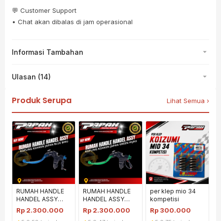
💬 Customer Support
• Chat akan dibalas di jam operasional
Informasi Tambahan
Ulasan (14)
Produk Serupa
Lihat Semua ›
RUMAH HANDLE
RUMAH HANDLE
per klep mio 34
HANDEL ASSY
HANDEL ASSY
kompetisi
KOPLING KOHKEN
KOPLING KOHKEN
Rp
2.300.000
Rp
2.300.000
Rp
300.000
JAPAN BIRU BLUE
JAPAN HIJAU