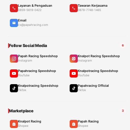
Layanan & Pengaduan
Tawaran Kerjasama
0859-5619-0422
0878-7748-1465
Email
cs@papahracing.com
Follow Social Media
6
Papah Racing Speedshop
Knalpot Racing Speedshop
Instagram
Instagram
Papahracing Speedshop
Knalpotracing Speedshop
YouTube
YouTube
Knalpotracing Speedshop
Papahracing Official
TikTok
TikTok
Marketplace
3
Knalpot Racing
Papah Racing
Shopee
Shopee