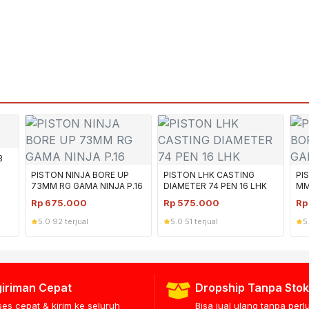
3
PISTON NINJA BORE UP
PISTON LHK CASTING
PI
73MM RG GAMA NINJA P.16
DIAMETER 74 PEN 16 LHK
MM
Rp
675.000
Rp
575.000
R
5.0
·
92 terjual
5.0
·
51 terjual
5
iriman Cepat
Dropship Tanpa Stok
ses cepat & kirim ke seluruh
Bisa jual ulang tanpa per