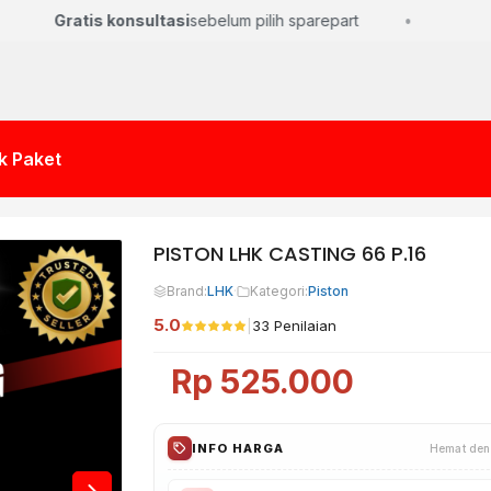
Gratis konsultasi
sebelum pilih sparepart
k Paket
PISTON LHK CASTING 66 P.16
Brand:
LHK
·
Kategori:
Piston
5.0
|
33 Penilaian
Rp
525.000
INFO HARGA
Hemat den