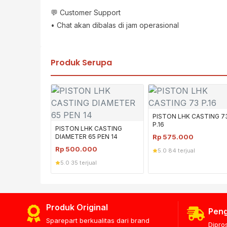
💬 Customer Support
• Chat akan dibalas di jam operasional
Produk Serupa
PISTON LHK CASTING 7
P.16
PISTON LHK CASTING
DIAMETER 65 PEN 14
Rp
575.000
Rp
500.000
5.0
·
84 terjual
5.0
·
35 terjual
Produk Original
Peng
Sparepart berkualitas dari brand
Dipro