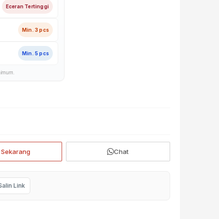
Eceran Tertinggi
Min. 3 pcs
Min. 5 pcs
nimum.
i Sekarang
Chat
Salin Link