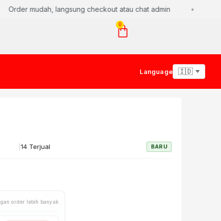
Order mudah, langsung checkout atau chat admin
0
Language
|
14 Terjual
BARU
gan order lebih banyak