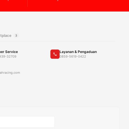
tplace
3
er Service
Layanan & Pengaduan
939-32709
0859-5619-0422
ahracing.com