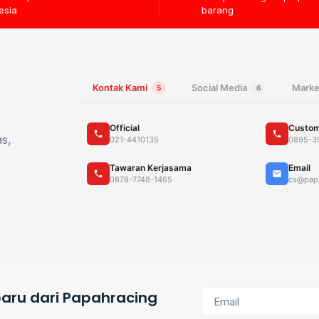
esia
barang
Kontak Kami
Social Media
Marke
5
6
Official
Custom
as,
021-4410135
0895-3
Tawaran Kerjasama
Email
0878-7748-1465
cs@pap
aru dari Papahracing