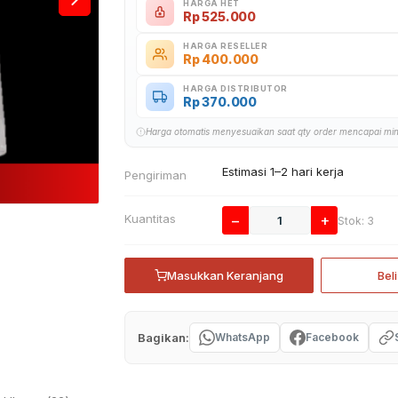
HARGA HET
Rp
525.000
HARGA RESELLER
Rp
400.000
HARGA DISTRIBUTOR
Rp
370.000
Harga otomatis menyesuaikan saat qty order mencapai mi
Estimasi 1–2 hari kerja
Pengiriman
Kuantitas
−
+
Stok: 3
Masukkan Keranjang
Bel
Bagikan:
WhatsApp
Facebook