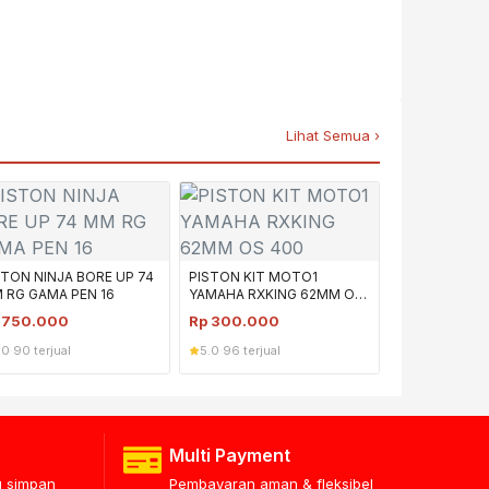
Lihat Semua ›
STON NINJA BORE UP 74
PISTON KIT MOTO1
 RG GAMA PEN 16
YAMAHA RXKING 62MM OS
400
p
750.000
Rp
300.000
.0
·
90 terjual
5.0
·
96 terjual
Multi Payment
lu simpan
Pembayaran aman & fleksibel