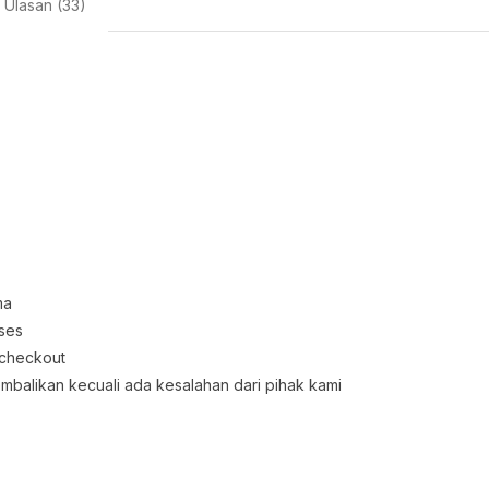
Ulasan (33)
ma
oses
 checkout
embalikan kecuali ada kesalahan dari pihak kami