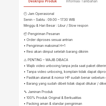
Deskripsi Produk
Informasi Tambahan
🕘 Jam Operasional
Senin – Sabtu : 09.00 – 17.30 WIB
Minggu & Hari Besar : Libur / Slow respon
📦 Pengiriman Pesanan
• Order diproses sesuai antrian
• Pengiriman maksimal H+1
• Resi akan diinput setelah barang dikirim
⚠️ PENTING – WAJIB DIBACA
• Wajib video unboxing tanpa jeda saat paket diteri
• Tanpa video unboxing, komplain tidak dapat dipr
• Pastikan alamat & nomor HP sudah benar sebelum
• Barang yang sudah dibeli tidak dapat ditukar / dik
🔧 Jaminan Produk
• 100% Produk Original & Berkualitas
• Packing aman & standar pengiriman