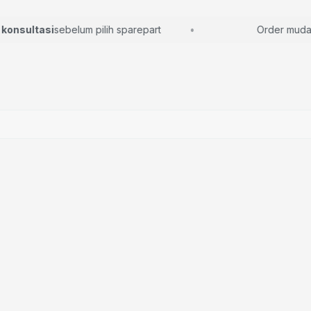
nsultasi
sebelum pilih sparepart
Order mudah, l