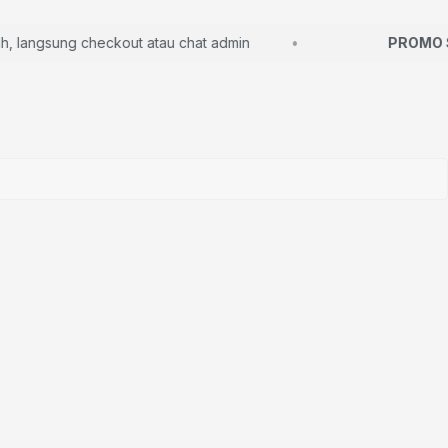
angsung checkout atau chat admin
PROMO SP