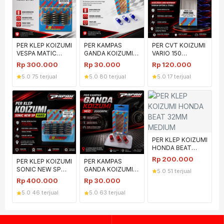
PER KLEP KOIZUMI
PER KAMPAS
PER CVT KOIZUMI
VESPA MATIC
GANDA KOIZUMI
VARIO 150
KOMPETISI
MIO 1500RPM
1500RPM
Rp
300.000
Rp
30.000
Rp
120.000
5.0
·
75 terjual
5.0
·
80 terjual
5.0
·
17 terjual
PER KLEP KOIZUMI
HONDA BEAT
32MM MEDIUM
Rp
200.000
PER KLEP KOIZUMI
PER KAMPAS
SONIC NEW SP
GANDA KOIZUMI
5.0
·
51 terjual
HARD
MIO 2000RPM
Rp
400.000
Rp
30.000
5.0
·
46 terjual
5.0
·
63 terjual