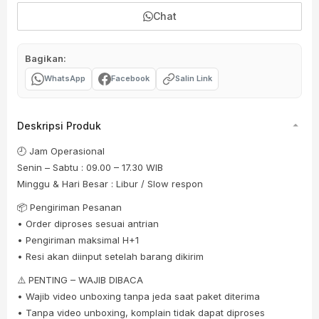
Chat
Bagikan:
WhatsApp
Facebook
Salin Link
Deskripsi Produk
🕘 Jam Operasional
Senin – Sabtu : 09.00 – 17.30 WIB
Minggu & Hari Besar : Libur / Slow respon
📦 Pengiriman Pesanan
• Order diproses sesuai antrian
• Pengiriman maksimal H+1
• Resi akan diinput setelah barang dikirim
⚠️ PENTING – WAJIB DIBACA
• Wajib video unboxing tanpa jeda saat paket diterima
• Tanpa video unboxing, komplain tidak dapat diproses