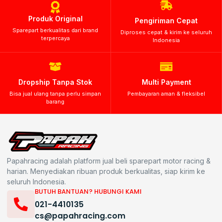
Produk Original
Pengiriman Cepat
Sparepart berkualitas dari brand
Diproses cepat & kirim ke seluruh
terpercaya
Indonesia
Dropship Tanpa Stok
Multi Payment
Bisa jual ulang tanpa perlu simpan
Pembayaran aman & fleksibel
barang
Papahracing adalah platform jual beli sparepart motor racing &
harian. Menyediakan ribuan produk berkualitas, siap kirim ke
seluruh Indonesia.
BUTUH BANTUAN? HUBUNGI KAMI
021-4410135
cs@papahracing.com