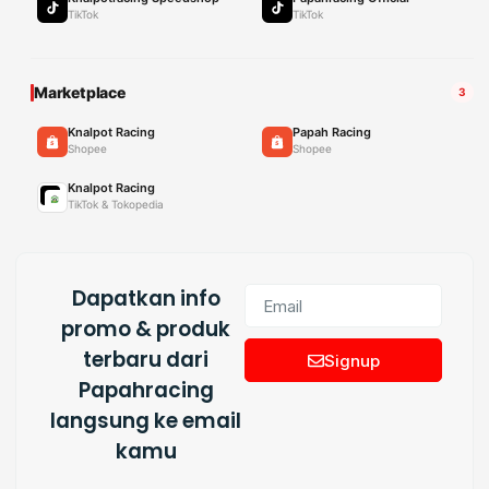
TikTok
TikTok
Marketplace
3
Knalpot Racing
Papah Racing
Shopee
Shopee
Knalpot Racing
TikTok & Tokopedia
Dapatkan info
promo & produk
terbaru dari
Signup
Papahracing
langsung ke email
kamu