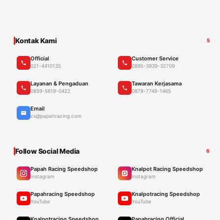
Kontak Kami
5
Official
Customer Service
021-4410135
0895-3939-32709
Layanan & Pengaduan
Tawaran Kerjasama
0859-5619-0422
0878-7748-1465
Email
cs@papahracing.com
Follow Social Media
6
Papah Racing Speedshop
Knalpot Racing Speedshop
Instagram
Instagram
Papahracing Speedshop
Knalpotracing Speedshop
YouTube
YouTube
Knalpotracing Speedshop
Papahracing Official