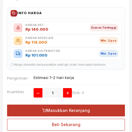
INFO HARGA
HARGA HET
Eceran Tertinggi
Rp
140.000
HARGA RESELLER
Min. 2 pcs
Rp
114.000
HARGA DISTRIBUTOR
Min. 3 pcs
Rp
101.000
Harga otomatis menyesuaikan saat qty order mencapai minimum.
Estimasi 1–2 hari kerja
Pengiriman
Kuantitas
−
+
Stok: 4
Masukkan Keranjang
Beli Sekarang