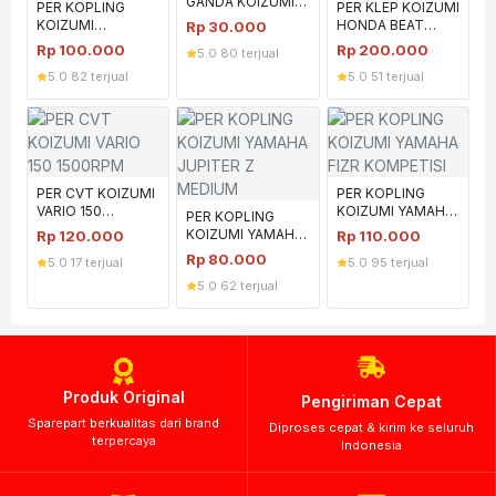
GANDA KOIZUMI
PER KOPLING
PER KLEP KOIZUMI
MIO 1500RPM
KOIZUMI
HONDA BEAT
Rp
30.000
KAWASAKI KLX150
32MM MEDIUM
Rp
100.000
Rp
200.000
5.0
·
80 terjual
MEDIUM
5.0
·
82 terjual
5.0
·
51 terjual
PER CVT KOIZUMI
PER KOPLING
VARIO 150
KOIZUMI YAMAHA
PER KOPLING
1500RPM
FIZR KOMPETISI
KOIZUMI YAMAHA
Rp
120.000
Rp
110.000
JUPITER Z
Rp
80.000
5.0
·
17 terjual
5.0
·
95 terjual
MEDIUM
5.0
·
62 terjual
Produk Original
Pengiriman Cepat
Sparepart berkualitas dari brand
Diproses cepat & kirim ke seluruh
terpercaya
Indonesia