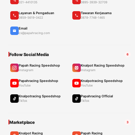
021-4410135
0895-3939-32709
Layanan & Pengaduan
Tawaran Kerjasama
0859-5619-0422
0878-7748-1465
Email
cs@papahracing.com
Follow Social Media
6
Papah Racing Speedshop
Knalpot Racing Speedshop
Instagram
Instagram
Papahracing Speedshop
Knalpotracing Speedshop
YouTube
YouTube
Knalpotracing Speedshop
Papahracing Official
TikTok
TikTok
Marketplace
3
Knalpot Racing
Papah Racing