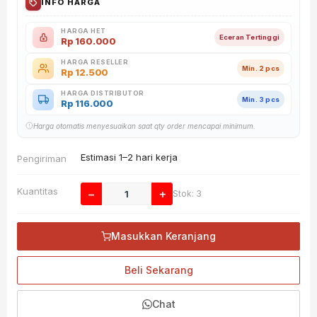
INFO HARGA
HARGA HET
Eceran Tertinggi
Rp
160.000
HARGA RESELLER
Min. 2 pcs
Rp
12.500
HARGA DISTRIBUTOR
Min. 3 pcs
Rp
116.000
Harga otomatis menyesuaikan saat qty order mencapai minimum.
Estimasi 1–2 hari kerja
Pengiriman
Kuantitas
−
+
Stok: 3
Masukkan Keranjang
Beli Sekarang
Chat