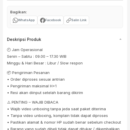
Bagikan:
WhatsApp
Facebook
Salin Link
Deskripsi Produk
🕘 Jam Operasional
Senin – Sabtu : 09.00 – 17.30 WIB
Minggu & Hari Besar : Libur / Slow respon
📦 Pengiriman Pesanan
• Order diproses sesuai antrian
• Pengiriman maksimal H+1
• Resi akan diinput setelah barang dikirim
⚠️ PENTING – WAJIB DIBACA
• Wajib video unboxing tanpa jeda saat paket diterima
• Tanpa video unboxing, komplain tidak dapat diproses
• Pastikan alamat & nomor HP sudah benar sebelum checkout
• Barang yang sudah dibeli tidak dapat ditukar / dikembalikan