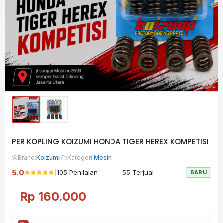
PER KOPLING KOIZUMI HONDA TIGER HEREX KOMPETISI
Brand:
Koizumi
·
Kategori:
Mesin
5.0
|
|
105 Penilaian
55 Terjual
BARU
Rp
160.000