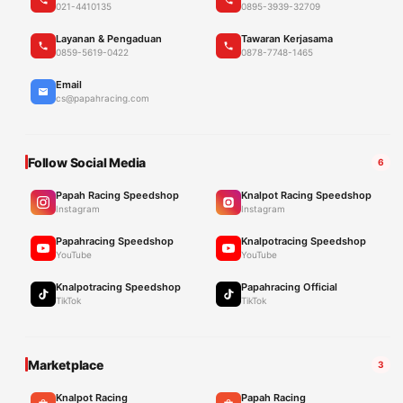
021-4410135
0895-3939-32709
Layanan & Pengaduan
Tawaran Kerjasama
0859-5619-0422
0878-7748-1465
Email
cs@papahracing.com
Follow Social Media
6
Papah Racing Speedshop
Knalpot Racing Speedshop
Instagram
Instagram
Papahracing Speedshop
Knalpotracing Speedshop
YouTube
YouTube
Knalpotracing Speedshop
Papahracing Official
TikTok
TikTok
Marketplace
3
Knalpot Racing
Papah Racing