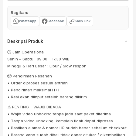
Bagikan:
WhatsApp
Facebook
Salin Link
Deskripsi Produk
🕘 Jam Operasional
Senin – Sabtu : 09.00 – 17.30 WIB
Minggu & Hari Besar : Libur / Slow respon
📦 Pengiriman Pesanan
• Order diproses sesuai antrian
• Pengiriman maksimal H+1
• Resi akan diinput setelah barang dikirim
⚠️ PENTING – WAJIB DIBACA
• Wajib video unboxing tanpa jeda saat paket diterima
• Tanpa video unboxing, komplain tidak dapat diproses
• Pastikan alamat & nomor HP sudah benar sebelum checkout
• Barang yang sudah dibeli tidak dapat ditukar / dikembalikan