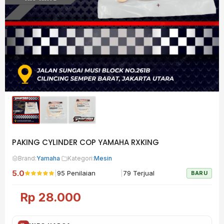
PAKING CYLINDER COP YAMAHA RXKING
Brand:
Yamaha
·
Kategori:
Mesin
5.0
|
|
95 Penilaian
79 Terjual
BARU
Rp
28.000