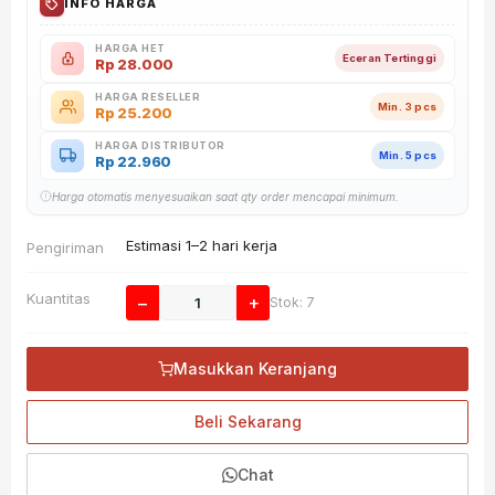
INFO HARGA
HARGA HET
Eceran Tertinggi
Rp
28.000
HARGA RESELLER
Min. 3 pcs
Rp
25.200
HARGA DISTRIBUTOR
Min. 5 pcs
Rp
22.960
Harga otomatis menyesuaikan saat qty order mencapai minimum.
Estimasi 1–2 hari kerja
Pengiriman
Kuantitas
−
+
Stok: 7
Masukkan Keranjang
Beli Sekarang
Chat