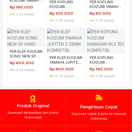
KOIZUMI YAMAHA
PER KOPLING
PER KOPLING
MXKING HARD
KOIZUMI
KOIZUMI YAMAHA
Rp
160.000
KAWASAKI KLX150
JUPITER Z
Rp
100.000
Rp
80.000
5.0
·
92 terjual
MEDIUM
MEDIUM
5.0
·
82 terjual
5.0
·
62 terjual
PER KLEP KOIZUMI
SONIC NEW SP
PER KLEP KOIZUMI
PER KOPLING
HARD
YAMAHA JUPITER
KOIZUMI
Rp
400.000
Z 32MM
KAWASAKI KLX 150
Rp
400.000
Rp
140.000
5.0
·
46 terjual
KOMPETISI
KOMPETISI
5.0
·
23 terjual
5.0
·
80 terjual
Produk Original
Pengiriman Cepat
Sparepart berkualitas dari brand
Diproses cepat & kirim ke seluruh
terpercaya
Indonesia