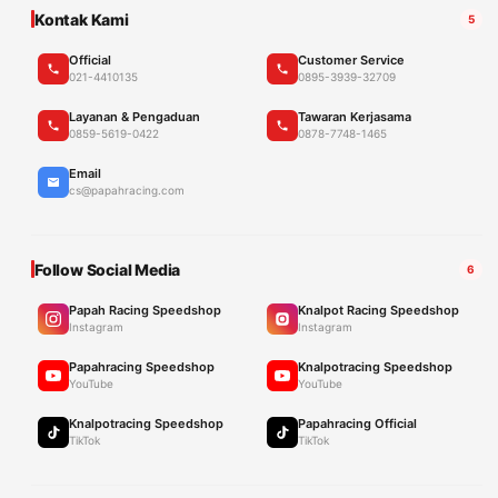
Kontak Kami
5
Official
Customer Service
021-4410135
0895-3939-32709
Layanan & Pengaduan
Tawaran Kerjasama
0859-5619-0422
0878-7748-1465
Email
cs@papahracing.com
Follow Social Media
6
Papah Racing Speedshop
Knalpot Racing Speedshop
Instagram
Instagram
Papahracing Speedshop
Knalpotracing Speedshop
YouTube
YouTube
Knalpotracing Speedshop
Papahracing Official
TikTok
TikTok