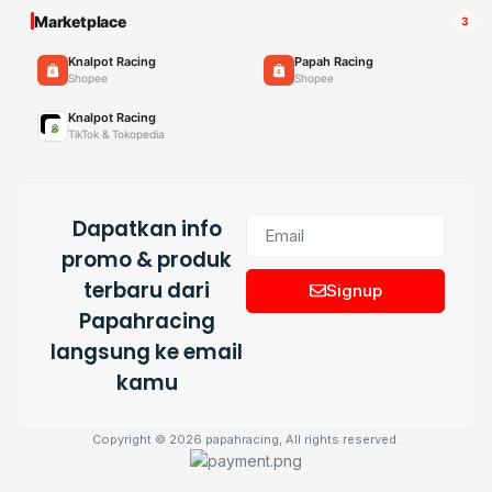
Marketplace
3
Knalpot Racing
Papah Racing
Shopee
Shopee
Knalpot Racing
TikTok & Tokopedia
Dapatkan info
promo & produk
terbaru dari
Signup
Papahracing
langsung ke email
kamu
Copyright © 2026 papahracing, All rights reserved.