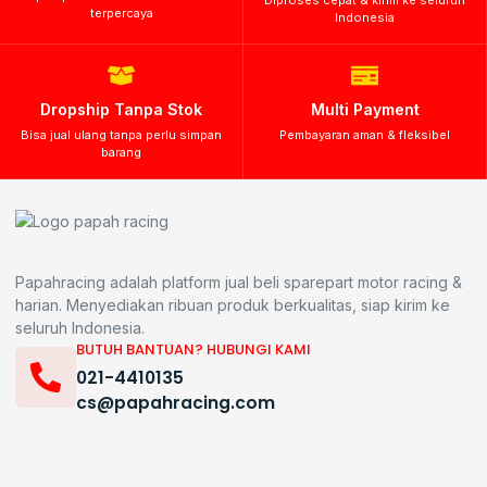
terpercaya
Indonesia
Dropship Tanpa Stok
Multi Payment
Bisa jual ulang tanpa perlu simpan
Pembayaran aman & fleksibel
barang
Papahracing adalah platform jual beli sparepart motor racing &
harian. Menyediakan ribuan produk berkualitas, siap kirim ke
seluruh Indonesia.
BUTUH BANTUAN? HUBUNGI KAMI
021-4410135
cs@papahracing.com