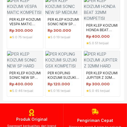
PER KLEP KOIZUMI
PER KLEP KOIZUMI
VESPA MATIC
SONIC NEW SP
PER KLEP KOIZUMI
KOMPETISI
MEDIUM
HONDA BEAT
Rp
300.000
Rp
300.000
32MM KOMPETISI
Rp
400.000
5.0
·
75 terjual
5.0
·
19 terjual
5.0
·
51 terjual
PER KLEP KOIZUMI
PER KOPLING
PER KLEP KOIZUMI
SONIC NEW SP
KOIZUMI SUZUKI
JUPITER Z 32MM
HARD
GSX KOMPETISI
HARD
Rp
400.000
Rp
120.000
Rp
300.000
5.0
·
46 terjual
5.0
·
16 terjual
5.0
·
45 terjual
Produk Original
Pengiriman Cepat
Sparepart berkualitas dari brand
Diproses cepat & kirim ke seluruh