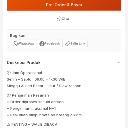
Pre-Order & Bayar
Chat
Bagikan:
WhatsApp
Facebook
Salin Link
Deskripsi Produk
🕘 Jam Operasional
Senin – Sabtu : 09.00 – 17.30 WIB
Minggu & Hari Besar : Libur / Slow respon
📦 Pengiriman Pesanan
• Order diproses sesuai antrian
• Pengiriman maksimal H+1
• Resi akan diinput setelah barang dikirim
⚠️ PENTING – WAJIB DIBACA