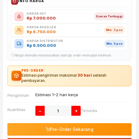
INFO HARGA
HARGA HET
Eceran Tertinggi
Rp
7.000.000
HARGA RESELLER
Min. 3 pcs
Rp
6.750.000
HARGA DISTRIBUTOR
Min. 5 pcs
Rp
6.500.000
Harga otomatis menyesuaikan saat qty order mencapai minimum.
PRE-ORDER
Estimasi pengiriman maksimal
30 hari
setelah
pembayaran.
Estimasi 1–2 hari kerja
Pengiriman
Kuantitas
−
+
Tersedia
Pre-Order Sekarang