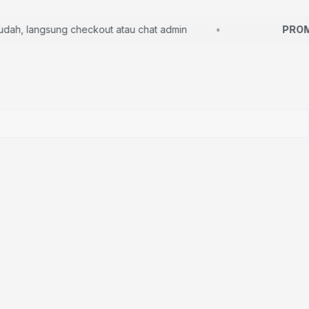
, langsung checkout atau chat admin
PROMO 