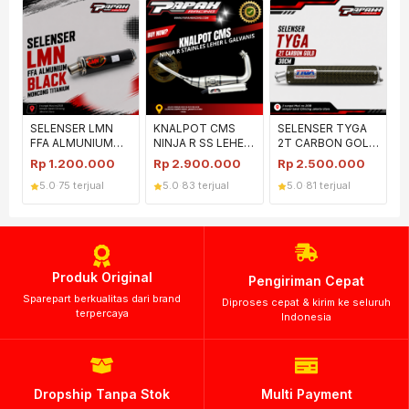
SELENSER LMN
KNALPOT CMS
SELENSER TYGA
FFA ALMUNIUM
NINJA R SS LEHER
2T CARBON GOLD
BLACK MONCONG
L GALVANIS
30CM
Rp
1.200.000
Rp
2.900.000
Rp
2.500.000
TITANIUM
5.0
·
75 terjual
5.0
·
83 terjual
5.0
·
81 terjual
Produk Original
Pengiriman Cepat
Sparepart berkualitas dari brand
Diproses cepat & kirim ke seluruh
terpercaya
Indonesia
Dropship Tanpa Stok
Multi Payment