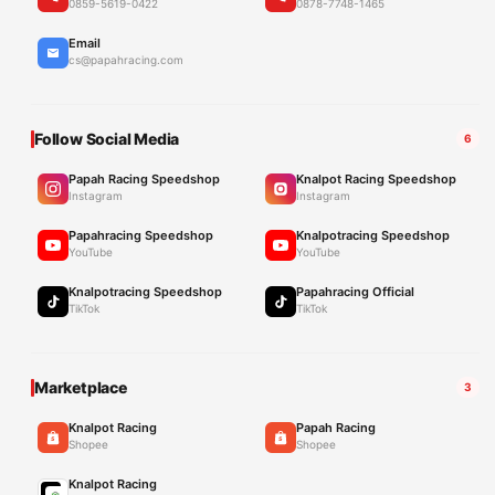
0859-5619-0422
0878-7748-1465
Email
cs@papahracing.com
Follow Social Media
6
Papah Racing Speedshop
Knalpot Racing Speedshop
Instagram
Instagram
Papahracing Speedshop
Knalpotracing Speedshop
YouTube
YouTube
Knalpotracing Speedshop
Papahracing Official
TikTok
TikTok
Marketplace
3
Knalpot Racing
Papah Racing
Shopee
Shopee
Knalpot Racing