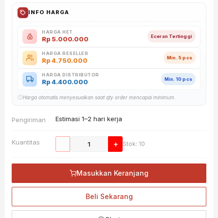
INFO HARGA
HARGA HET
Eceran Tertinggi
Rp
5.000.000
HARGA RESELLER
Min. 5 pcs
Rp
4.750.000
HARGA DISTRIBUTOR
Min. 10 pcs
Rp
4.400.000
Harga otomatis menyesuaikan saat qty order mencapai minimum.
Estimasi 1–2 hari kerja
Pengiriman
Kuantitas
−
+
Stok: 10
Masukkan Keranjang
Beli Sekarang