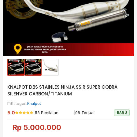
KNALPOT DBS STAINLES NINJA SS R SUPER COBRA
SILENVER CARBON/TITANIUM
Kategori:
Knalpot
5.0
|
|
53 Penilaian
98 Terjual
BARU
Rp
5.000.000