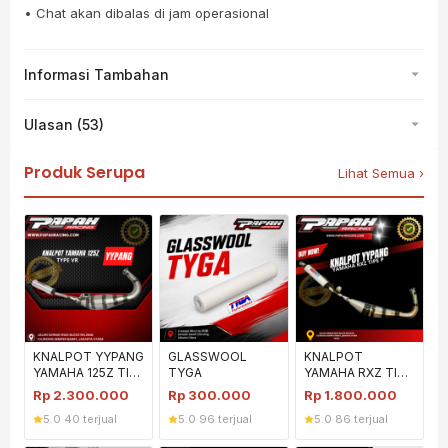
• Chat akan dibalas di jam operasional
Informasi Tambahan
Ulasan (53)
Produk Serupa
Lihat Semua ›
KNALPOT YYPANG
GLASSWOOL
KNALPOT
YAMAHA 125Z TIPE
TYGA
YAMAHA RXZ TIPE
VR
P
Rp
2.300.000
Rp
300.000
Rp
1.800.000
5.0
·
40 terjual
5.0
·
96 terjual
5.0
·
86 terjual