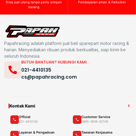
Bisa jual ulang tanpa perlu simpan
Pembayaran aman & fleksibel
barang
Papahracing adalah platform jual beli sparepart motor racing &
harian. Menyediakan ribuan produk berkualitas, siap kirim ke
seluruh Indonesia.
BUTUH BANTUAN? HUBUNGI KAMI
021-4410135
cs@papahracing.com
Kontak Kami
5
Official
Customer Service
021-4410135
0895-3939-32709
Layanan & Pengaduan
Tawaran Kerjasama