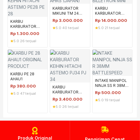
KARBURATOR
KARBU
MIKUNI TM 24
KARBURATOR
AHRS (JAPAN)
BILLETRON MINI
Rp
3.000.000
Rp
14.000.000
KARBU
KARBURATOR
5.0
·
40 terjual
5.0
·
21 terjual
KEIHIN HITACHI
Rp
1.300.000
ASTEMO PE28 PE
5.0
·
26 terjual
28
KARBU PE 28
AHAU1
INTAKE MANIPOL
NINJA SS R 38MM
Rp
380.000
KARBU
BATTLESPEED
KARBURATOR
Rp
500.000
5.0
·
47 terjual
KEIHIN HITACHI
Rp
3.400.000
5.0
·
19 terjual
ASTEMO PJ34 PJ
5.0
·
26 terjual
34
Produk Original
Pengiriman Cepat