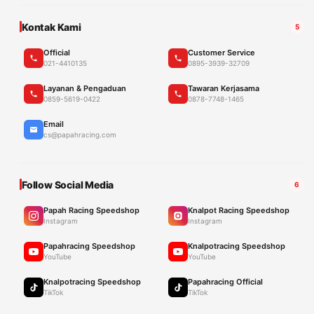
Kontak Kami
5
Official
Customer Service
021-4410135
0895-3939-32709
Layanan & Pengaduan
Tawaran Kerjasama
0859-5619-0422
0878-7748-1465
Email
cs@papahracing.com
Follow Social Media
6
Papah Racing Speedshop
Knalpot Racing Speedshop
Instagram
Instagram
Papahracing Speedshop
Knalpotracing Speedshop
YouTube
YouTube
Knalpotracing Speedshop
Papahracing Official
TikTok
TikTok