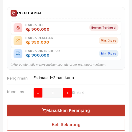
INFO HARGA
HARGA HET
Eceran Tertinggi
Rp
500.000
HARGA RESELLER
Min. 3 pcs
Rp
350.000
HARGA DISTRIBUTOR
Min. 5 pcs
Rp
300.000
Harga otomatis menyesuaikan saat qty order mencapai minimum.
Estimasi 1–2 hari kerja
Pengiriman
Kuantitas
−
+
Stok: 4
Masukkan Keranjang
Beli Sekarang