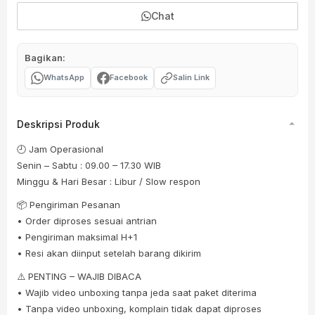
Chat
Bagikan:
WhatsApp
Facebook
Salin Link
Deskripsi Produk
🕘 Jam Operasional
Senin – Sabtu : 09.00 – 17.30 WIB
Minggu & Hari Besar : Libur / Slow respon
📦 Pengiriman Pesanan
• Order diproses sesuai antrian
• Pengiriman maksimal H+1
• Resi akan diinput setelah barang dikirim
⚠️ PENTING – WAJIB DIBACA
• Wajib video unboxing tanpa jeda saat paket diterima
• Tanpa video unboxing, komplain tidak dapat diproses