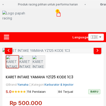
Produk racing pilihan untuk performa harian
Grat
0
Language
About Us
Contact Us
Lacak Paket
KARET INTAKE YAMAHA YZ125 KODE 1C3
Brand:
Yamaha
·
Kategori:
Karburator & Injector
5.0
|
|
114 Penilaian
84 Terjual
BARU
Rp
500.000