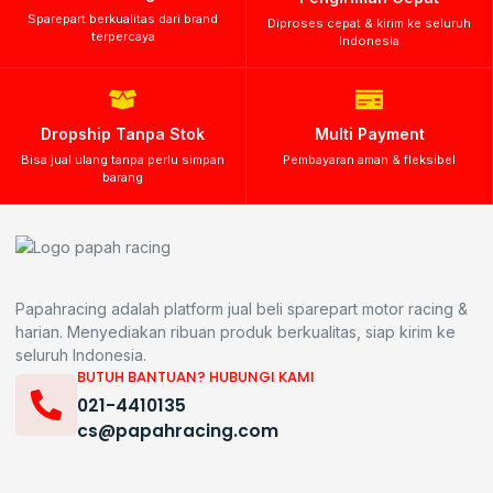
Sparepart berkualitas dari brand
Diproses cepat & kirim ke seluruh
terpercaya
Indonesia
Dropship Tanpa Stok
Multi Payment
Bisa jual ulang tanpa perlu simpan
Pembayaran aman & fleksibel
barang
Papahracing adalah platform jual beli sparepart motor racing &
harian. Menyediakan ribuan produk berkualitas, siap kirim ke
seluruh Indonesia.
BUTUH BANTUAN? HUBUNGI KAMI
021-4410135
cs@papahracing.com