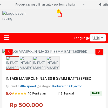
Produk racing pilihan untuk performa harian
Gratis
0
Language
About Us
Contact Us
Lacak Paket
INTAKE MANIPOL NINJA SS R 38MM BATTLESPEED
Brand:
Battle speed
·
Kategori:
Karburator & Injector
5.0
|
|
40 Penilaian
19 Terjual
BARU
Rp
500.000