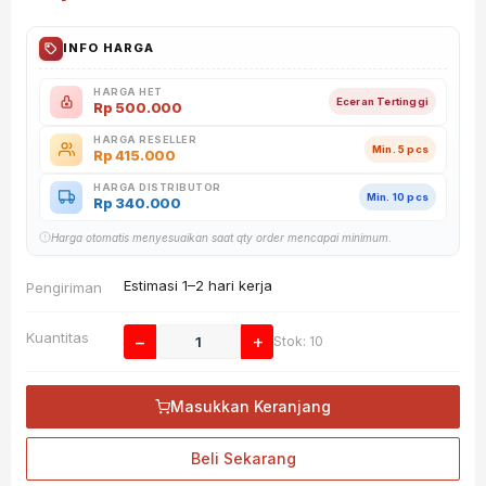
INFO HARGA
HARGA HET
Eceran Tertinggi
Rp
500.000
HARGA RESELLER
Min. 5 pcs
Rp
415.000
HARGA DISTRIBUTOR
Min. 10 pcs
Rp
340.000
Harga otomatis menyesuaikan saat qty order mencapai minimum.
Estimasi 1–2 hari kerja
Pengiriman
Kuantitas
−
+
Stok: 10
Masukkan Keranjang
Beli Sekarang