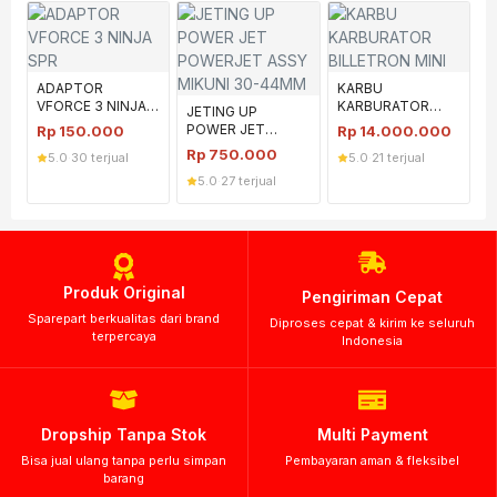
ADAPTOR
KARBU
VFORCE 3 NINJA
KARBURATOR
JETING UP
SPR
BILLETRON MINI
POWER JET
Rp
150.000
Rp
14.000.000
POWERJET ASSY
Rp
750.000
5.0
·
30 terjual
5.0
·
21 terjual
MIKUNI 30-44MM
5.0
·
27 terjual
Produk Original
Pengiriman Cepat
Sparepart berkualitas dari brand
Diproses cepat & kirim ke seluruh
terpercaya
Indonesia
Dropship Tanpa Stok
Multi Payment
Bisa jual ulang tanpa perlu simpan
Pembayaran aman & fleksibel
barang