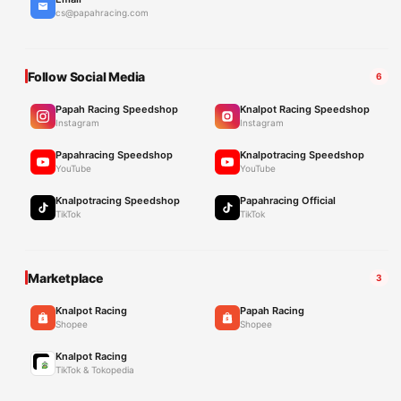
cs@papahracing.com
Follow Social Media
6
Papah Racing Speedshop
Knalpot Racing Speedshop
Instagram
Instagram
Papahracing Speedshop
Knalpotracing Speedshop
YouTube
YouTube
Knalpotracing Speedshop
Papahracing Official
TikTok
TikTok
Marketplace
3
Knalpot Racing
Papah Racing
Shopee
Shopee
Knalpot Racing
TikTok & Tokopedia