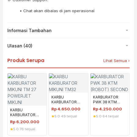
• Chat akan dibalas di jam operasional
Informasi Tambahan
Ulasan (40)
Produk Serupa
Lihat Semua ›
KARBU
KARBURATOR
KARBURATOR
PWK 38 KTM
MIKUNI TM32
(ROBOT) SECOND
Rp
4.650.000
Rp
4.250.000
KARBU
KARBURATOR
5.0
·
49 terjual
5.0
·
64 terjual
MIKUNI TM 27
Rp
6.200.000
POWERJET
5.0
·
76 terjual
MIKUNI