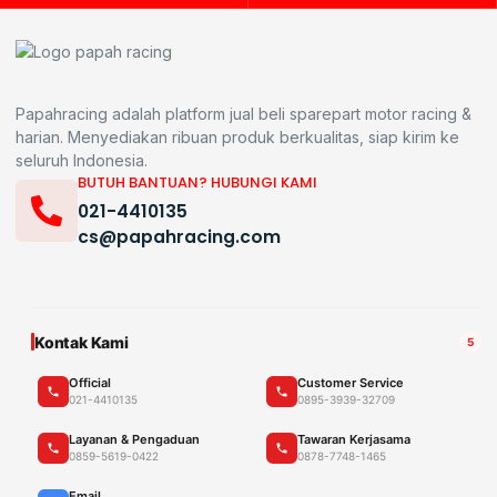
Papahracing adalah platform jual beli sparepart motor racing &
harian. Menyediakan ribuan produk berkualitas, siap kirim ke
seluruh Indonesia.
BUTUH BANTUAN? HUBUNGI KAMI
021-4410135
cs@papahracing.com
Kontak Kami
5
Official
Customer Service
021-4410135
0895-3939-32709
Layanan & Pengaduan
Tawaran Kerjasama
0859-5619-0422
0878-7748-1465
Email