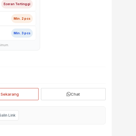
Eceran Tertinggi
Min. 2 pcs
Min. 3 pcs
nimum.
i Sekarang
Chat
Salin Link