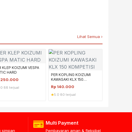
Lihat Semua ›
R KLEP KOIZUMI VESPA
TIC HARD
PER KOPLING KOIZUMI
p
250.000
KAWASAKI KLX 150
KOMPETISI
Rp
140.000
.0
·
88 terjual
5.0
·
80 terjual
Multi Payment
lu simpan
Pembayaran aman & fleksibel