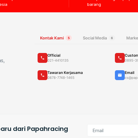
esia
barang
Kontak Kami
Social Media
Marke
5
6
Official
Custom
as,
021-4410135
0895-3
Tawaran Kerjasama
Email
0878-7748-1465
cs@pap
aru dari Papahracing