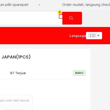
 pilih sparepart
Order mudah, langsung checkou
0
Language
C JAPAN(1PCS)
|
87 Terjual
BARU
gan order lebih banyak