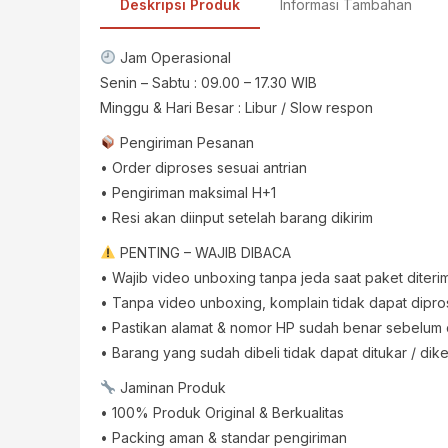
Deskripsi Produk
Informasi Tambahan
Jam Operasional
Senin – Sabtu : 09.00 – 17.30 WIB
Minggu & Hari Besar : Libur / Slow respon
Pengiriman Pesanan
• Order diproses sesuai antrian
• Pengiriman maksimal H+1
• Resi akan diinput setelah barang dikirim
PENTING – WAJIB DIBACA
• Wajib video unboxing tanpa jeda saat paket diteri
• Tanpa video unboxing, komplain tidak dapat dipr
• Pastikan alamat & nomor HP sudah benar sebelum
• Barang yang sudah dibeli tidak dapat ditukar / dik
Jaminan Produk
• 100% Produk Original & Berkualitas
• Packing aman & standar pengiriman