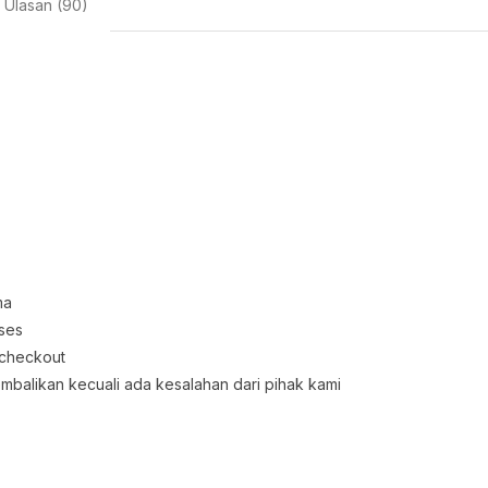
Ulasan (90)
ma
oses
 checkout
embalikan kecuali ada kesalahan dari pihak kami