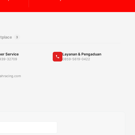
tplace
3
er Service
Layanan & Pengaduan
939-32709
0859-5619-0422
ahracing.com