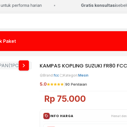
ntuk performa harian
Gratis konsultasi
sebelum
k Paket
KAMPAS KOPLING SUZUKI FR80 FC
Brand:
fcc
·
Kategori:
Mesin
5.0
|
90 Penilaian
Rp
75.000
INFO HARGA
Hemat den