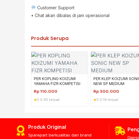
Customer Support
• Chat akan dibalas di jam operasional
Produk Serupa
PER KOPLING KOIZUMI
PER KLEP KOIZUMI SONI
YAMAHA FIZR KOMPETISI
NEW SP MEDIUM
Rp
110.000
Rp
300.000
5.0
·
95 terjual
5.0
·
19 terjual
Produk Original
Peng
Sparepart berkualitas dari brand
Dipro