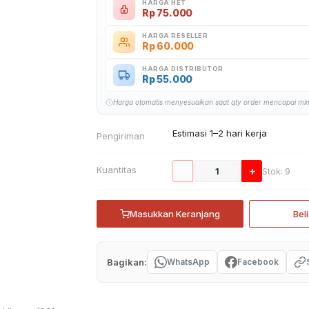
HARGA HET
Rp
75.000
HARGA RESELLER
Rp
60.000
HARGA DISTRIBUTOR
Rp
55.000
Harga otomatis menyesuaikan saat qty order mencapai mi
Estimasi 1–2 hari kerja
Pengiriman
Kuantitas
−
+
Stok: 9
Masukkan Keranjang
Bel
Bagikan:
WhatsApp
Facebook