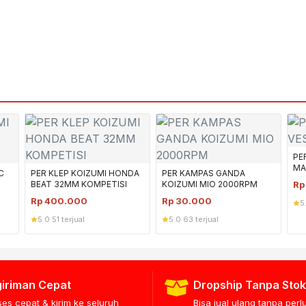
PE
MA
C
PER KLEP KOIZUMI HONDA
PER KAMPAS GANDA
BEAT 32MM KOMPETISI
KOIZUMI MIO 2000RPM
R
Rp
400.000
Rp
30.000
5
5.0
·
51 terjual
5.0
·
63 terjual
iriman Cepat
Dropship Tanpa Stok
ses cepat & kirim ke seluruh
Bisa jual ulang tanpa per