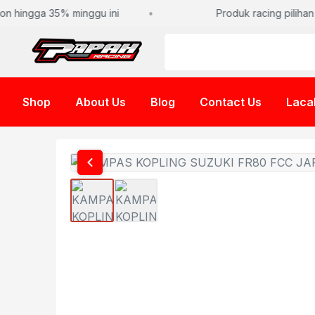
n hingga 35% minggu ini
Produk racing pilihan u
Shop
About Us
Blog
Contact Us
Laca