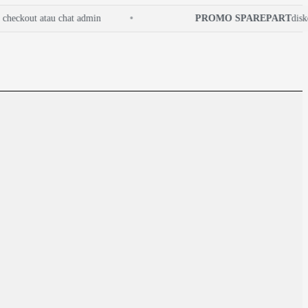
ckout atau chat admin
PROMO SPAREPART
diskon 