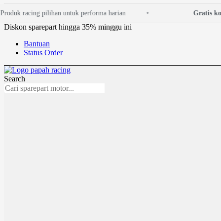
Lewati
duk racing pilihan untuk performa harian
Gratis konsul
ke
konten
Diskon sparepart hingga 35% minggu ini
Bantuan
Status Order
Search