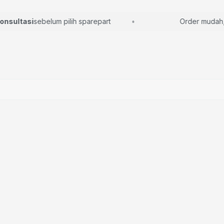
ultasi
sebelum pilih sparepart
Order mudah, la