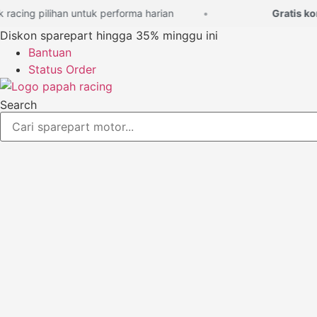
Lewati
cing pilihan untuk performa harian
Gratis konsu
ke
Diskon sparepart hingga 35% minggu ini
konten
Bantuan
Status Order
Search