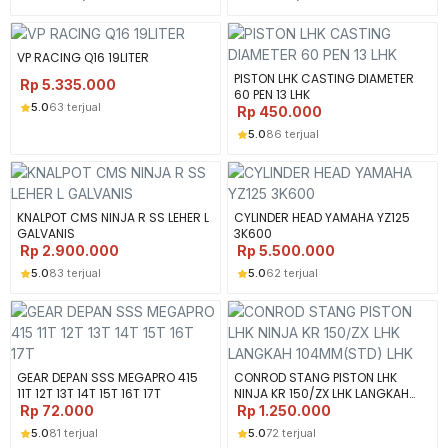
VP RACING Q16 19LITER
PISTON LHK CASTING DIAMETER
Rp
5.335.000
60 PEN 13 LHK
5.0
63 terjual
Rp
450.000
5.0
86 terjual
KNALPOT CMS NINJA R SS LEHER L
CYLINDER HEAD YAMAHA YZ125
GALVANIS
3K600
Rp
2.900.000
Rp
5.500.000
5.0
83 terjual
5.0
62 terjual
GEAR DEPAN SSS MEGAPRO 415
CONROD STANG PISTON LHK
11T 12T 13T 14T 15T 16T 17T
NINJA KR 150/ZX LHK LANGKAH
104MM(STD) LHK
Rp
72.000
Rp
1.250.000
5.0
81 terjual
5.0
72 terjual