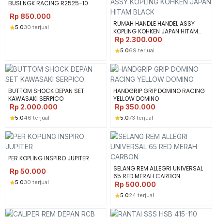
BUSI NGK RACING R2525-10
Rp
850.000
RUMAH HANDLE HANDEL ASSY
5.0
30 terjual
KOPLING KOHKEN JAPAN HITAM
BLACK
Rp
2.300.000
5.0
69 terjual
BUTTOM SHOCK DEPAN SET
HANDGRIP GRIP DOMINO RACING
KAWASAKI SERPICO
YELLOW DOMINO
Rp
2.000.000
Rp
350.000
5.0
46 terjual
5.0
73 terjual
PER KOPLING INSPIRO JUPITER
SELANG REM ALLEGRI UNIVERSAL
Rp
50.000
65 RED MERAH CARBON
5.0
30 terjual
Rp
500.000
5.0
24 terjual