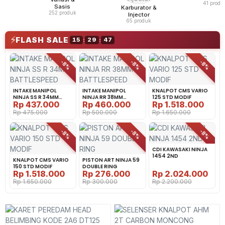
41 produ
Sasis
Karburator &
252 produk
Injector
65 produk
⚡
FLASH SALE
15
:
29
:
47
-8%
-8%
-8%
INTAKE MANIPOL
INTAKE MANIPOL
KNALPOT CMS VARIO
NINJA SS R 34MM
NINJA RR 38MM
125 STD MODIF
Rp
437.000
Rp
460.000
Rp
1.518.000
BATTLESPEED
BATTLESPEED
Rp
475.000
Rp
500.000
Rp
1.650.000
-8%
-8%
-8%
CDI KAWASAKI NINJA
1454 2ND
KNALPOT CMS VARIO
PISTON ART NINJA 59
150 STD MODIF
DOUBLE RING
Rp
1.518.000
Rp
276.000
Rp
2.024.000
Rp
1.650.000
Rp
300.000
Rp
2.200.000