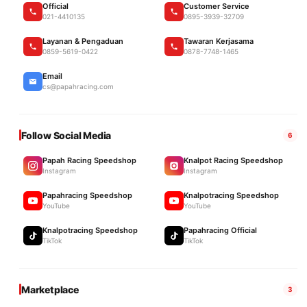
Official
Customer Service
021-4410135
0895-3939-32709
Layanan & Pengaduan
Tawaran Kerjasama
0859-5619-0422
0878-7748-1465
Email
cs@papahracing.com
Follow Social Media
6
Papah Racing Speedshop
Knalpot Racing Speedshop
Instagram
Instagram
Papahracing Speedshop
Knalpotracing Speedshop
YouTube
YouTube
Knalpotracing Speedshop
Papahracing Official
TikTok
TikTok
Marketplace
3