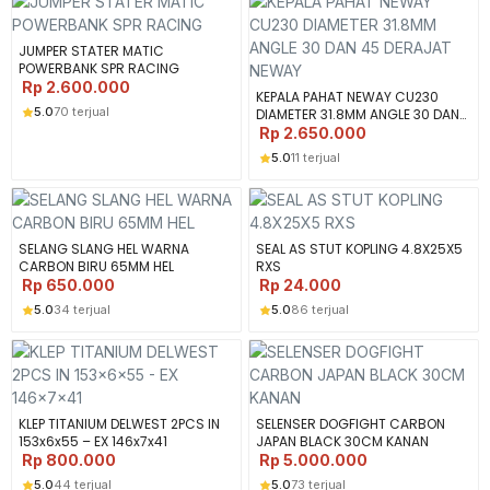
JUMPER STATER MATIC
POWERBANK SPR RACING
Rp
2.600.000
KEPALA PAHAT NEWAY CU230
5.0
70 terjual
DIAMETER 31.8MM ANGLE 30 DAN
45 DERAJAT NEWAY
Rp
2.650.000
5.0
11 terjual
SELANG SLANG HEL WARNA
SEAL AS STUT KOPLING 4.8X25X5
CARBON BIRU 65MM HEL
RXS
Rp
650.000
Rp
24.000
5.0
34 terjual
5.0
86 terjual
KLEP TITANIUM DELWEST 2PCS IN
SELENSER DOGFIGHT CARBON
153x6x55 – EX 146x7x41
JAPAN BLACK 30CM KANAN
Rp
800.000
Rp
5.000.000
5.0
44 terjual
5.0
73 terjual