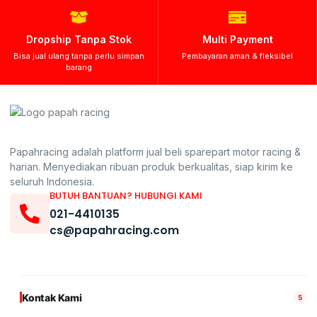
Dropship Tanpa Stok
Multi Payment
Bisa jual ulang tanpa perlu simpan
Pembayaran aman & fleksibel
barang
Papahracing adalah platform jual beli sparepart motor racing &
harian. Menyediakan ribuan produk berkualitas, siap kirim ke
seluruh Indonesia.
BUTUH BANTUAN? HUBUNGI KAMI
021-4410135
cs@papahracing.com
Kontak Kami
5