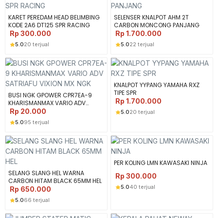
KARET PEREDAM HEAD BELIMBING
SELENSER KNALPOT AHM 2T
KODE 2A6 DT125 SPR RACING
CARBON MONCONG PANJANG
Rp
300.000
Rp
1.700.000
5.0
20 terjual
5.0
22 terjual
KNALPOT YYPANG YAMAHA RXZ
TIPE SPR
BUSI NGK GPOWER CPR7EA-9
Rp
1.700.000
KHARISMANMAX VARIO ADV
SATRIAFU VIXION MX NGK
Rp
20.000
5.0
20 terjual
5.0
95 terjual
PER KOLING LMN KAWASAKI NINJA
SELANG SLANG HEL WARNA
Rp
300.000
CARBON HITAM BLACK 65MM HEL
5.0
40 terjual
Rp
650.000
5.0
66 terjual