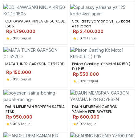
CDI KAWASAKI NINJA KR150 KODE
Spul assy yamaha yz 125 kode
1605
4ss japan
Rp
1.790.000
Rp
2.400.000
5.0
38 terjual
5.0
79 terjual
MATA TUNER GARYSON GT5220D
Piston Casting Kit Moto1 KR150 (
D ) P.15
Rp
150.000
Rp
550.000
5.0
28 terjual
5.0
28 terjual
DAUN MEMBRAN BOYESEN SATRIA
DAUN MEMBRAN CARBON
2TAK
YAMAHA FIZR BOYESEN
Rp
950.000
Rp
600.000
5.0
98 terjual
5.0
72 terjual