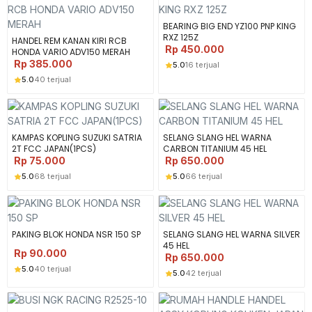
BEARING BIG END YZ100 PNP KING
RXZ 125Z
HANDEL REM KANAN KIRI RCB
Rp
450.000
HONDA VARIO ADV150 MERAH
Rp
385.000
5.0
16 terjual
5.0
40 terjual
KAMPAS KOPLING SUZUKI SATRIA
SELANG SLANG HEL WARNA
2T FCC JAPAN(1PCS)
CARBON TITANIUM 45 HEL
Rp
75.000
Rp
650.000
5.0
68 terjual
5.0
66 terjual
PAKING BLOK HONDA NSR 150 SP
SELANG SLANG HEL WARNA SILVER
45 HEL
Rp
90.000
Rp
650.000
5.0
40 terjual
5.0
42 terjual