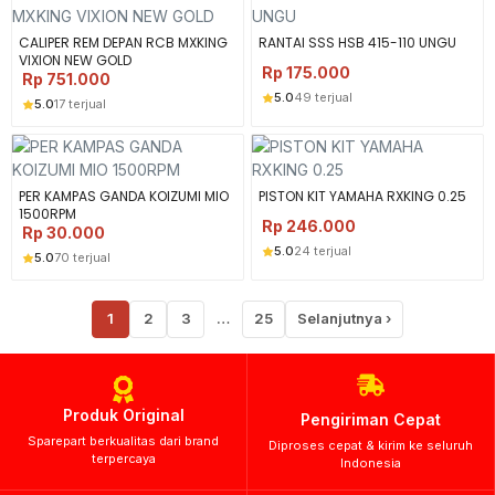
CALIPER REM DEPAN RCB MXKING
RANTAI SSS HSB 415-110 UNGU
VIXION NEW GOLD
Rp
175.000
Rp
751.000
5.0
49 terjual
5.0
17 terjual
PER KAMPAS GANDA KOIZUMI MIO
PISTON KIT YAMAHA RXKING 0.25
1500RPM
Rp
246.000
Rp
30.000
5.0
24 terjual
5.0
70 terjual
1
2
3
…
25
Selanjutnya ›
Produk Original
Pengiriman Cepat
Sparepart berkualitas dari brand
Diproses cepat & kirim ke seluruh
terpercaya
Indonesia