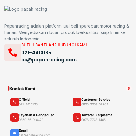
Papahracing adalah platform jual beli sparepart motor racing &
harian. Menyediakan ribuan produk berkualitas, siap kirim ke
seluruh Indonesia.
BUTUH BANTUAN? HUBUNGI KAMI
021-4410135
cs@papahracing.com
Kontak Kami
5
Official
Customer Service
021-4410135
0895-3939-32709
Layanan & Pengaduan
Tawaran Kerjasama
0859-5619-0422
0878-7748-1465
Email
cs@papahracing.com