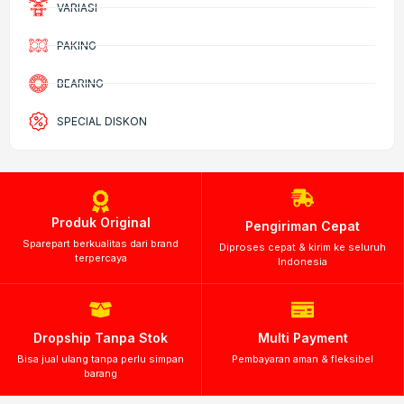
VARIASI
PAKING
BEARING
SPECIAL DISKON
Produk Original
Pengiriman Cepat
Sparepart berkualitas dari brand
Diproses cepat & kirim ke seluruh
terpercaya
Indonesia
Dropship Tanpa Stok
Multi Payment
Bisa jual ulang tanpa perlu simpan
Pembayaran aman & fleksibel
barang