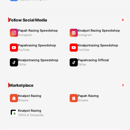
Follow Social Media
6
Papah Racing Speedshop
Knalpot Racing Speedshop
Instagram
Instagram
Papahracing Speedshop
Knalpotracing Speedshop
YouTube
YouTube
Knalpotracing Speedshop
Papahracing Official
TikTok
TikTok
Marketplace
3
Knalpot Racing
Papah Racing
Shopee
Shopee
Knalpot Racing
TikTok & Tokopedia