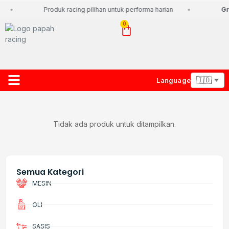
Produk racing pilihan untuk performa harian
Gra
0
Language
About Us
Contact Us
Lacak Paket
Tidak ada produk untuk ditampilkan.
Semua Kategori
MESIN
OLI
SASIS